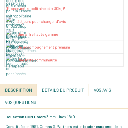
(France métropolitaine et < 30kg)*
30 jours pour changer d'avis
Une offre haute gamme
Un accompagnement premium
Une forte communauté
DESCRIPTION
DÉTAILS DU PRODUIT
VOS AVIS
VOS QUESTIONS
Collection BCN Colors
3 mm - Inox 18/0.
Constituée en 1991, Comas & Partners est le
leader espagnol
de la