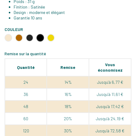
Poids : 31 g
Finition : Satinée
Design : moderne et élégant
Garantie 10 ans
COULEUR
Champagne
Cuivre
Noir
Noir
Or
Satiné
Remise sur la quantité
Vous
Quantité
Remise
économisez
24
14%
Jusqu'à 6,77 €
36
16%
Jusqu'à 11,61 €
48
18%
Jusqu'à 17,42 €
60
20%
Jusqu'à 24,19 €
120
30%
Jusqu'à 72,58 €