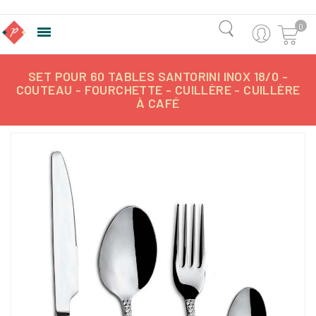
0

SET POUR 60 TABLES SANTORINI INOX 18/0 -
COUTEAU - FOURCHETTE - CUILLÈRE - CUILLÈRE
À CAFÉ
-143,42 €