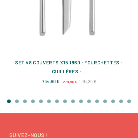
SET 48 COUVERTS X15 1860 : FOURCHETTES -
CUILLÈRES -...
Prix
Prix
734,90 €
1 014,80 €
-279,90 €
de
base
SUIVEZ-NOUS !