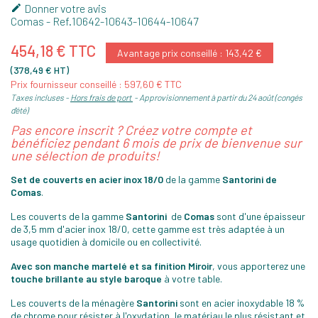
Donner votre avis

Comas
- Ref.
10642-10643-10644-10647
454,18 € TTC
Avantage prix conseillé : 143,42 €
(378,49 € HT)
Prix fournisseur conseillé : 597,60 € TTC
Taxes incluses
Hors frais de port
Approvisionnement à partir du 24 août (congés
d'été)
Pas encore inscrit ? Créez votre compte et
bénéficiez pendant 6 mois de prix de bienvenue sur
une sélection de produits!
Set de couverts en acier inox 18/0
de la gamme
Santorini de
Comas
.
Les couverts de la gamme
Santorini
de
Comas
sont d'une épaisseur
de 3,5 mm d'acier inox 18/0, cette gamme est très adaptée à un
usage quotidien à domicile ou en collectivité.
Avec son manche martelé et sa finition Miroir
, vous apporterez une
touche brillante au style baroque
à votre table.
Les couverts de la ménagère
Santorini
sont en acier inoxydable 18 %
de chrome pour résister à l'oxydation, le matériau le plus résistant et