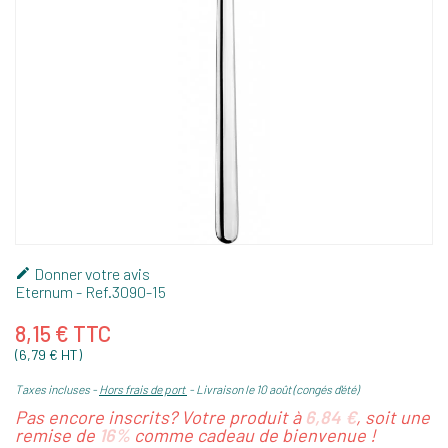
Donner votre avis

Eternum
- Ref.
3090-15
8,15 € TTC
(6,79 € HT)
Taxes incluses
Hors frais de port
Livraison le 10 août (congés d'été)
Pas encore inscrits? Votre produit à
6,84 €
, soit une
remise de
16%
comme cadeau de bienvenue !