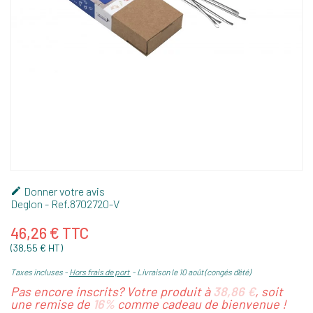
Donner votre avis

Deglon
- Ref.
8702720-V
46,26 € TTC
(38,55 € HT)
Taxes incluses
Hors frais de port
Livraison le 10 août (congés d'été)
Pas encore inscrits? Votre produit à
38,86 €
, soit
une remise de
16%
comme cadeau de bienvenue !