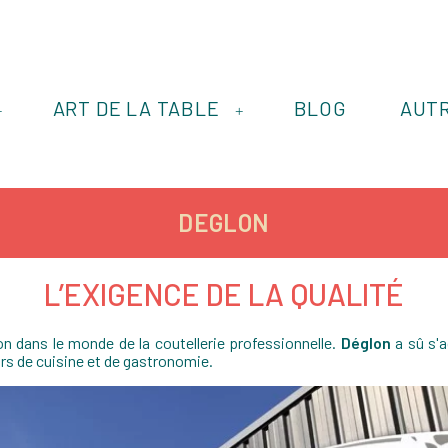
ART DE LA TABLE
BLOG
AUT
+
+
DEGLON
L’EXIGENCE DE LA QUALITÉ
on dans le monde de la coutellerie professionnelle.
Déglon
a sû s'a
urs de cuisine et de gastronomie.