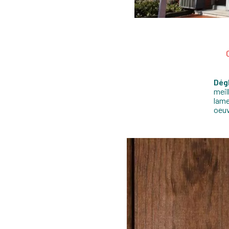
Dég
meil
lame
oeuv