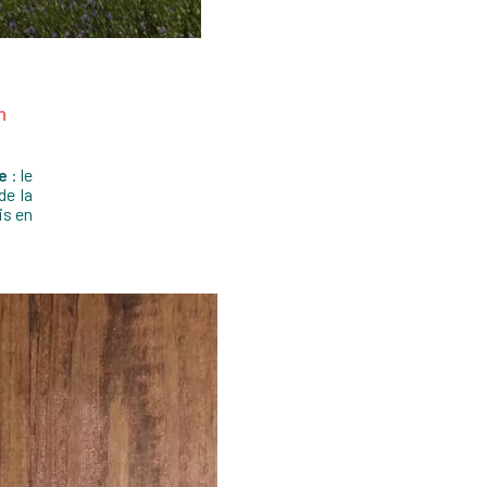
n
se
: le
de la
is en