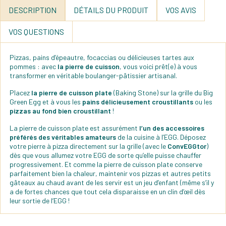
DESCRIPTION
DÉTAILS DU PRODUIT
VOS AVIS
VOS QUESTIONS
Pizzas, pains d’épeautre, focaccias ou délicieuses tartes aux
pommes : avec
la pierre de cuisson
, vous voici prêt(e) à vous
transformer en véritable boulanger-pâtissier artisanal.
Placez
la pierre de cuisson plate
(Baking Stone) sur la grille du Big
Green Egg et à vous les
pains délicieusement croustillants
ou les
pizzas au fond bien croustillant
!
La pierre de cuisson plate est assurément
l’un des accessoires
préférés des véritables amateurs
de la cuisine à l’EGG. Déposez
votre pierre à pizza directement sur la grille (avec le
ConvEGGtor
)
dès que vous allumez votre EGG de sorte qu’elle puisse chauffer
progressivement. Et comme la pierre de cuisson plate conserve
parfaitement bien la chaleur, maintenir vos pizzas et autres petits
gâteaux au chaud avant de les servir est un jeu d’enfant (même s’il y
a de fortes chances que tout cela disparaisse en un clin d’œil dès
leur sortie de l’EGG !