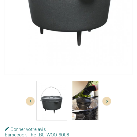


Donner votre avis

Barbecook
- Ref.
BC-WOO-6008