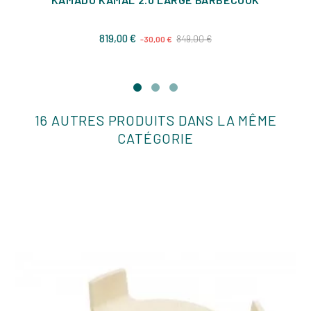
Prix
Prix
819,00 €
849,00 €
-30,00 €
de
base
16 AUTRES PRODUITS DANS LA MÊME
CATÉGORIE