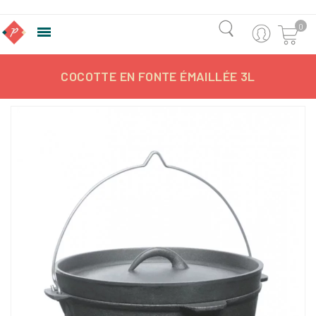
0

COCOTTE EN FONTE ÉMAILLÉE 3L
-2,44%