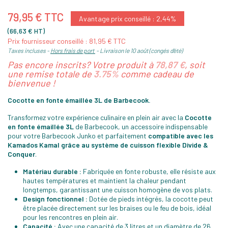
79,95 € TTC
Avantage prix conseillé : 2,44%
(66,63 € HT)
Prix fournisseur conseillé : 81,95 € TTC
Taxes incluses
Hors frais de port
Livraison le 10 août (congés d'été)
Pas encore inscrits? Votre produit à
78,87 €
, soit
une remise totale de
3.75%
comme cadeau de
bienvenue !
Cocotte en fonte émaillée 3L de Barbecook.
Transformez votre expérience culinaire en plein air avec la
Cocotte
en fonte émaillée 3L
de Barbecook, un accessoire indispensable
pour votre Barbecook Junko et parfaitement
compatible avec les
Kamados Kamal grâce au système de cuisson flexible Divide &
Conquer
.
Matériau durable :
Fabriquée en fonte robuste, elle résiste aux
hautes températures et maintient la chaleur pendant
longtemps, garantissant une cuisson homogène de vos plats.
Design fonctionnel :
Dotée de pieds intégrés, la cocotte peut
être placée directement sur les braises ou le feu de bois, idéal
pour les rencontres en plein air.
Capacité :
Avec une capacité de 3 litres et un diamètre de 26