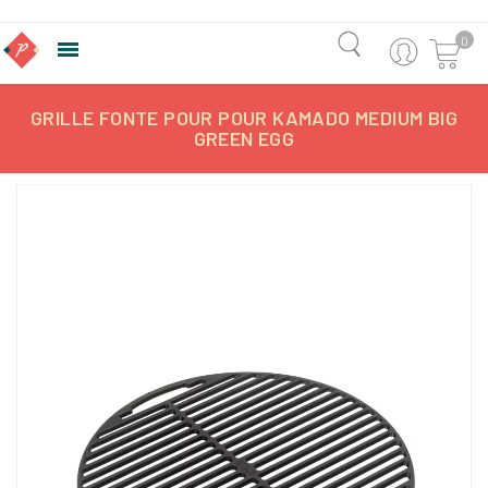
0

GRILLE FONTE POUR POUR KAMADO MEDIUM BIG
GREEN EGG