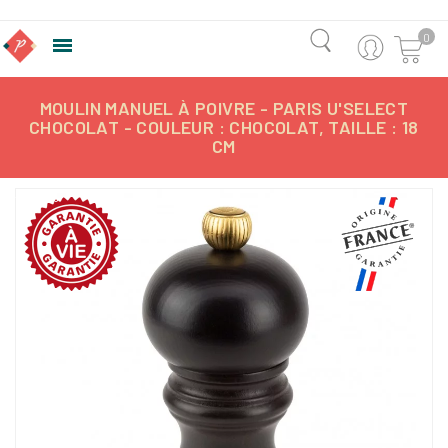
0

MOULIN MANUEL À POIVRE - PARIS U'SELECT
CHOCOLAT - COULEUR : CHOCOLAT, TAILLE : 18
CM
-8,53%