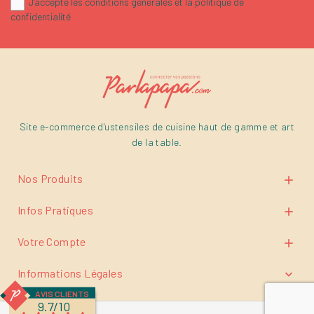
J'accepte les conditions générales et la politique de
confidentialité
Site e-commerce d'ustensiles de cuisine haut de gamme et art
de la table.
Nos Produits

Infos Pratiques

Votre Compte

Informations Légales

AVIS CLIENTS
9.7/10