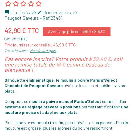
Lire les 7 avis
Donner votre avis


Peugeot Saveurs
- Ref.
23461
42,90 € TTC
Avantage prix conseillé : 8,53%
(35,75 € HT)
Prix fournisseur conseillé : 46,90 € TTC
Taxes incluses
Hors frais de port
Pas encore inscrits? Votre produit à
39,40 €
, soit
une remise totale de
16%
comme cadeau de
bienvenue !
Silhouette emblématique
,
le moulin à poivre Paris u'Select
Chocolat de Peugeot Saveurs
révèlera les sens et sublimera vos
plats.
Compact, ce
moulin à poivre manuel Paris u'Select
est muni d'un
système de réglage breveté 6 positions
permettant d'obtenir
une
mouture précise et adaptée aux plats.
Plus un poivre est moulu très fin, plus il révèlera son piquant. Plus la
mouture est grosse, plus les arômes du poivre ressortiront.