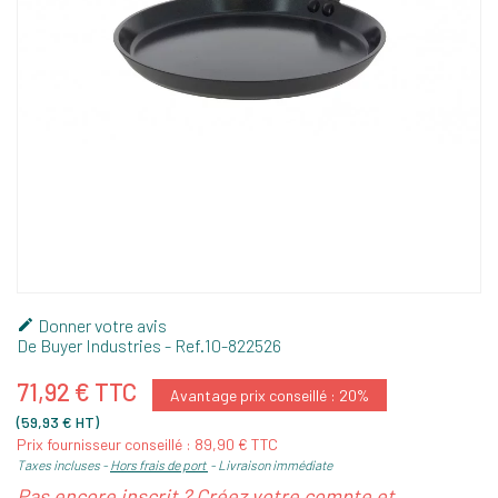
Donner votre avis

De Buyer Industries
- Ref.
10-822526
71,92 € TTC
Avantage prix conseillé : 20%
(59,93 € HT)
Prix fournisseur conseillé : 89,90 € TTC
Taxes incluses
Hors frais de port
Livraison immédiate
Pas encore inscrit ? Créez votre compte et