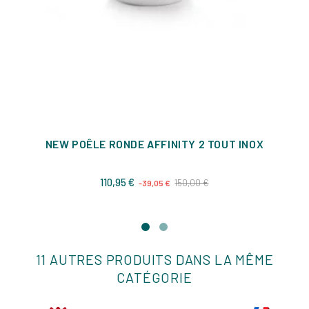
NEW POÊLE RONDE AFFINITY 2 TOUT INOX
Prix
Prix
110,95 €
150,00 €
-39,05 €
de
base
11 AUTRES PRODUITS DANS LA MÊME
CATÉGORIE