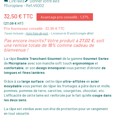
Lire l'avis
Donner votre avis


Microplane
- Ref.
45002
32,50 € TTC
Avantage prix conseillé : 1,37%
(27,08 € HT)
Prix fournisseur conseillé : 32,95 € TTC
Taxes incluses
Hors frais de port
Livraison le 10 août (congés d'été)
Pas encore inscrits? Votre produit à
27,02 €
, soit
une remise totale de
18%
comme cadeau de
bienvenue !
La râpe
Double Tranchant Gourmet
de la gamme
Gourmet Series
de
Microplane
avec son manche soft touch
ergonomique
et
confortable
, et son
design
intemporel
vous permet d'obtenir
de
longues et fines lanières
.
Grâce à sa
large surface
cette râpe
ultra-affûtée
en
acier
inoxydable
vous permet de râper
les fromages à pâte dure et molle,
pommes, pommes de terre, carottes, courgettes, chocolat, etc.
L'efficacité de cette lame est renforcée par le fait qu'elle
coupe dans
les deux sens.
La râpe est vendue avec son étui de protection pour un rangement
en tout sécurité.