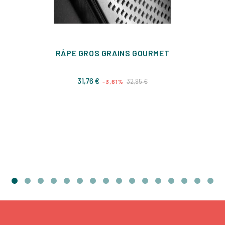
RÂPE GROS GRAINS GOURMET
Prix
Prix
31,76 €
32,95 €
-3,61%
de
base