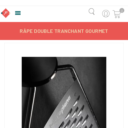
0

RÂPE DOUBLE TRANCHANT GOURMET
-1,37%