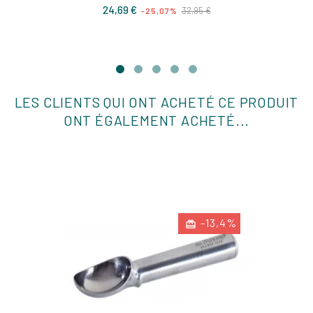
Prix
Prix
24,69 €
32,95 €
-25,07%
de
base
LES CLIENTS QUI ONT ACHETÉ CE PRODUIT
ONT ÉGALEMENT ACHETÉ...
-13,4%