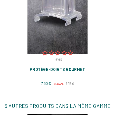
1
avis
PROTÈGE-DOIGTS GOURMET
Prix
Prix
7,90 €
7,95 €
-0,63%
de
base
5 AUTRES PRODUITS DANS LA MÊME GAMME