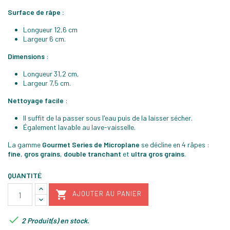
Surface de râpe :
Longueur 12,6 cm
Largeur 6 cm.
Dimensions
:
Longueur 31,2 cm,
Largeur 7,5 cm.
Nettoyage facile
:
Il suffit de la passer sous l'eau puis de la laisser sécher.
Également lavable au lave-vaisselle.
La gamme
Gourmet Series de Microplane
se décline en 4 râpes :
fine
,
gros grains
,
double tranchant
et
ultra gros grains
.
QUANTITÉ

AJOUTER AU PANIER

2 Produit(s) en stock.