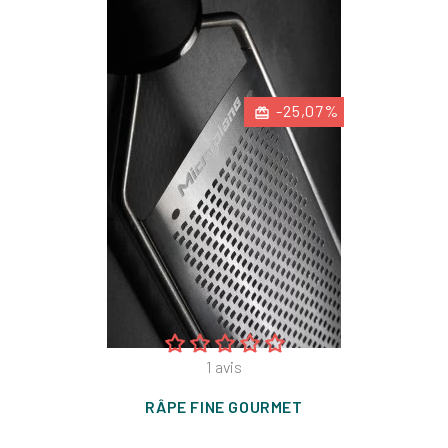
-25,07%
1
avis
RÂPE FINE GOURMET