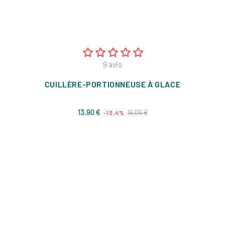
9
avis
CUILLÈRE-PORTIONNEUSE À GLACE
Prix
Prix
13,90 €
16,05 €
-13,4%
de
base