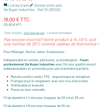
Lire les 9 avis
Donner votre avis


De Buyer Industries
- Ref.
10-261020
18,00 € TTC
(15,00 € HT)
Taxes incluses
Hors frais de port
Livraison immédiate
Pas encore inscrits? Votre produit à
14,40 €
, soit
une remise de
20%
comme cadeau de bienvenue !
Pour Mélanger, Battre, Aérer, Emulsionner...
Indispensable en cuisine, pâtisserie, ou boulangerie :
Fouet
professionnel De Buyer Industries
avec fils inox qualité ressort
indémanchables et surmoulés pour une étanchéité parfaite.
Manche confort revêtu TPE : ergonomique et antiglisse.
Pratique pour le rangement avec son trou d'accroche.
Stérilisable et étanche.
Passe au lave-vaisselle.
Fil de diamètre 1,4 mm pour longueur de 20 cm et 25 cm.
Fil de diamètre 1,8 mm pour longueur de 30 cm.