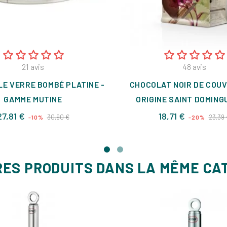
21
avis
48
avis
E VERRE BOMBÉ PLATINE -
CHOCOLAT NOIR DE COU
GAMME MUTINE
ORIGINE SAINT DOMING
Prix
Prix
Prix
27,81 €
18,71 €
30,90 €
23,39 
-10%
-20%
de
de
base
base
RES PRODUITS DANS LA MÊME CA