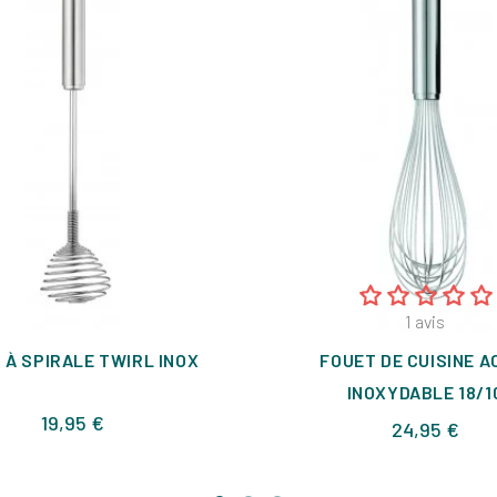
1
avis
 À SPIRALE TWIRL INOX
FOUET DE CUISINE A
INOXYDABLE 18/1
Prix
19,95 €
Prix
24,95 €