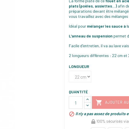
La forme plate de ce
fouet en aci
plats (poêles, assiettes…)
afin d
préparations devant être mélangées
vous travaillez avec des mélanges 
Idéal pour
mélanger les sauce à l
L'anneau de suspension
permet de
Facile d'entretien, il va au lave vais
2 longueurs différentes : 22 cm et
LONGUEUR
QUANTITÉ

AJOUTER AU

Il n'y a pas assez de produits 
100% sécurisés via