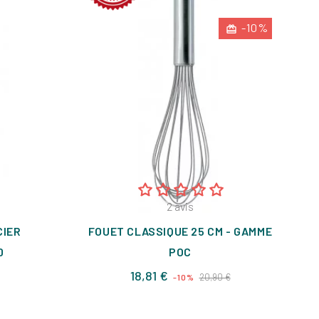
-10%
2
avis
CIER
FOUET CLASSIQUE 25 CM - GAMME
0
POC
Prix
Prix
18,81 €
20,90 €
-10%
de
base