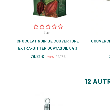
7
avis
CHOCOLAT NOIR DE COUVERTURE
COUVERCL
EXTRA-BITTER GUAYAQUIL 64%
Prix
Prix
79,81 €
99,77 €
-20%
de
base
12 AUT