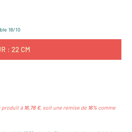
ble 18/10
R : 22 CM
e produit à
16,76 €
, soit une remise de
16%
comme