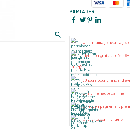
PARTAGER

Un parrainage avantageux
Livraison gratuite dès 69
30kg)*
30 jours pour changer d'av
Une offre haute gamme
Un accompagnement prem
Une forte communauté