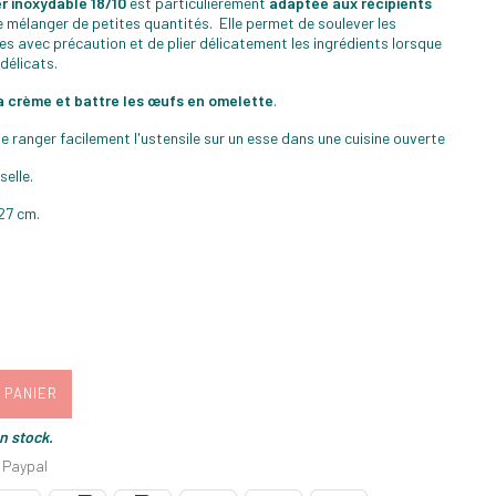
er inoxydable 18/10
est particulièrement
adaptée aux récipients
e mélanger de petites quantités. Elle permet de soulever les
 avec précaution et de plier délicatement les ingrédients lorsque
délicats.
a crème et battre les œufs en omelette
.
 ranger facilement l'ustensile sur un esse dans une cuisine ouverte
selle.
 27 cm.
 PANIER
en stock.
 Paypal