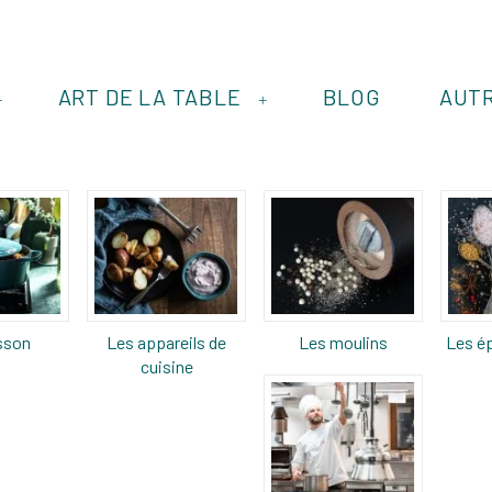
ART DE LA TABLE
BLOG
AUT
+
+
sson
Les appareils de
Les moulins
Les ép
cuisine