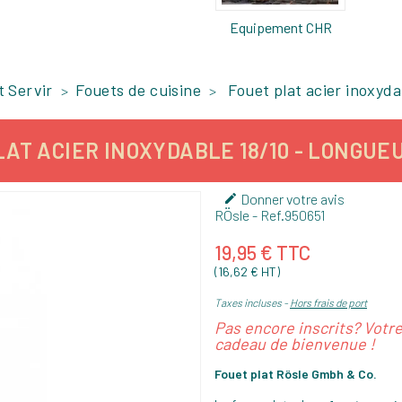
Equipement CHR
t Servir
Fouets de cuisine
Fouet plat acier inoxyda
AT ACIER INOXYDABLE 18/10 - LONGUEU
Donner votre avis

RÖsle
- Ref.
950651
19,95 € TTC
(16,62 € HT)
Taxes incluses
Hors frais de port
Pas encore inscrits? Votr
cadeau de bienvenue !
Fouet plat Rösle Gmbh & Co.