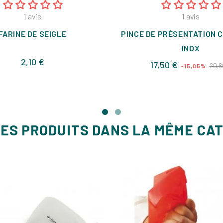
1
avis
1
avis
FARINE DE SEIGLE
PINCE DE PRÉSENTATION 
INOX
Prix
2,10 €
Prix
17,50 €
20,6
-15,05%
de
base
ES PRODUITS DANS LA MÊME CA