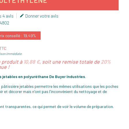
 POLYÉTHYLÈNE
s 4 avis
Donner votre avis

4802
ix conseillé : 19,49%
 TTC
ison immédiate
e produit à
10,88 €
, soit une remise totale de
20%
ue !
 jetables en polyuréthane De Buyer Industries.
s pâtissière jetables permettre les mêmes utilisations que les poches
nir et décorer mais n'ont pas l'inconvénient du nettoyage et de
nt transparentes, ce qui permet de voir le volume de préparation.