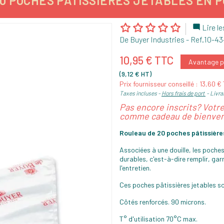
0 POCHES PÂTISSIÈRES JETABLES EN
Lire le

De Buyer Industries
- Ref.
10-43
10,95 € TTC
Avantage pr
(9,12 € HT)
Prix fournisseur conseillé : 13,60 €
Taxes incluses
Hors frais de port
Livra
Pas encore inscrits? Votr
comme cadeau de bienven
Rouleau de 20 poches pâtissières
Associées à une douille, les poche
durables, c'est-à-dire remplir, gar
l'entretien.
Ces poches pâtissières jetables so
Côtés renforcés. 90 microns.
T° d'utilisation 70°C max.