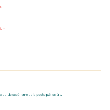
is
ium
 la partie supérieure de la poche pâtissière.