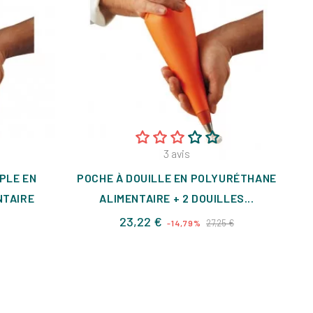
3
avis
PLE EN
POCHE À DOUILLE EN POLYURÉTHANE
NTAIRE
ALIMENTAIRE + 2 DOUILLES...
Prix
Prix
23,22 €
27,25 €
-14,79%
de
base