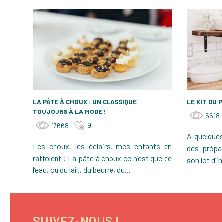
LA PÂTE À CHOUX : UN CLASSIQUE
LE KIT DU 
TOUJOURS À LA MODE !
5618
9
13668
A quelques
Les choux, les éclairs, mes enfants en
des prépa
raffolent ! La pâte à choux ce n’est que de
son lot d’i
l’eau, ou du lait, du beurre, du...
SUIVEZ-NOUS !