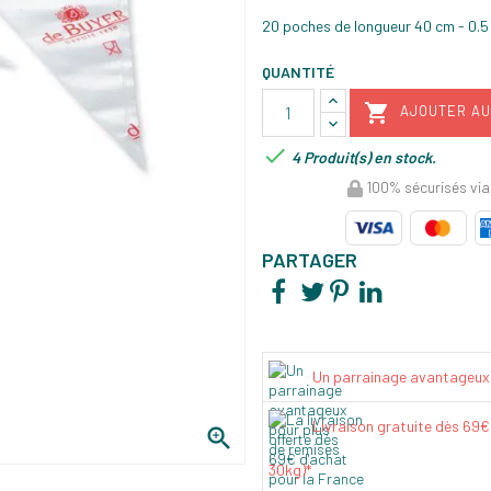
20 poches de longueur 40 cm - 0.5 
QUANTITÉ

AJOUTER AU

4 Produit(s) en stock.
100% sécurisés via
PARTAGER
Un parrainage avantageux
Livraison gratuite dès 69

30kg)*