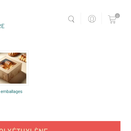
0
RE
 emballages