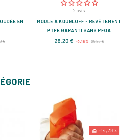
2
avis
COUDÉE EN
MOULE À KOUGLOFF - REVÊTEMENT
PTFE GARANTI SANS PFOA
Prix
Prix
Prix
28,20 €
0 €
28,25 €
-0,18%
de
base
TÉGORIE
-14,79%