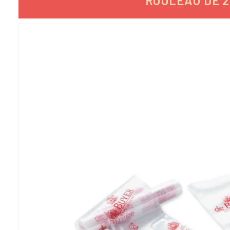
ROULEAU DE 2
-19,49%