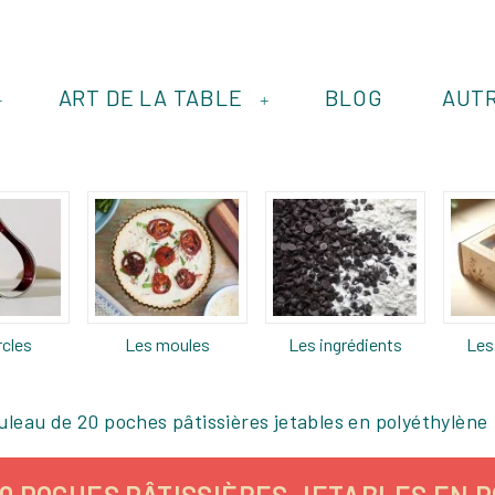
ART DE LA TABLE
BLOG
AUT
+
+
rcles
Les moules
Les ingrédients
Les
uleau de 20 poches pâtissières jetables en polyéthylène