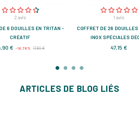
2
avis
1
avis
DE 6 DOUILLES EN TRITAN -
COFFRET DE 26 DOUILLES
CRÉATIF
INOX SPÉCIALES DÉ
Prix
Prix
Prix
4,90 €
47,15 €
17,90 €
-16,76%
de
base
ARTICLES DE BLOG LIÉS