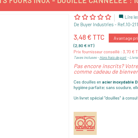
TS FOURS INOX - DOUILLE CANNELÉE : 10
Lire le

De Buyer Industries
- Ref.
10-21
3,48 € TTC
Avantage pri
(2,90 € HT)
Prix fournisseur conseillé : 3,70 € 
Taxes incluses
Hors frais de port
Livra
Pas encore inscrits? Votr
comme cadeau de bienven
Ces douilles en
acier inoxydable D
hygiène parfaite; sans soudure, e
Un livret spécial "douilles" à consu