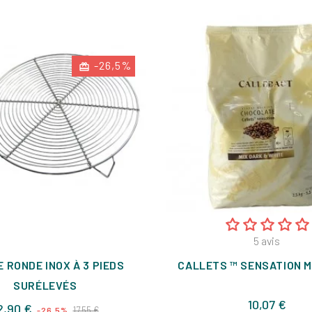
-26,5%
5
avis
E RONDE INOX À 3 PIEDS
CALLETS ™ SENSATION 
SURÉLEVÉS
Prix
10,07 €
Prix
Prix
2,90 €
17,55 €
-26,5%