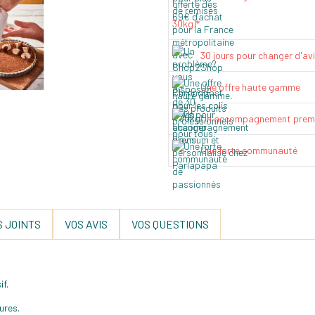
30kg)*
30 jours pour changer d'av
Une offre haute gamme
Un accompagnement prem
Une forte communauté
 JOINTS
VOS AVIS
VOS QUESTIONS
if.
ures.