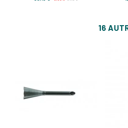
de
base
16 AUT