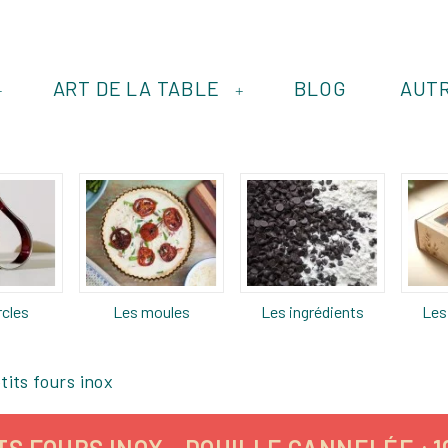
ART DE LA TABLE
BLOG
AUT
+
+
rcles
Les moules
Les ingrédients
Les
etits fours inox