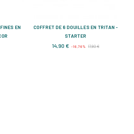
 FINES EN
COFFRET DE 6 DOUILLES EN TRITAN -
CO
COR
STARTER
Prix
Prix
14,90 €
17,90 €
-16,76%
de
base