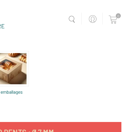
0
RE
 emballages