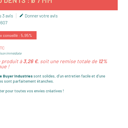
 DENTS : Ø 7 MM
s 3 avis
Donner votre avis

1607
x conseillé : 5,95%
TTC
ison immédiate
e produit à
3,26 €
, soit une remise totale de
12%
ue !
e Buyer Industries
sont solides, d'un entretien facile et d'une
lles sont parfaitement étanches.
lter pour toutes vos envies créatives !