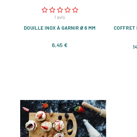
1
avis
DOUILLE INOX À GARNIR Ø 6 MM
COFFRET 
Prix
6,45 €
1