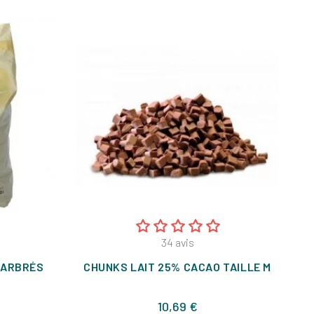
34
avis
MARBRÉS
CHUNKS LAIT 25% CACAO TAILLE M
M
Prix
10,69 €