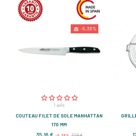
-5,38%
1
avis
COUTEAU FILET DE SOLE MANHATTAN
GRILL
170 MM
Prix
Prix
35,16 €
1
37,16 €
-5,38%