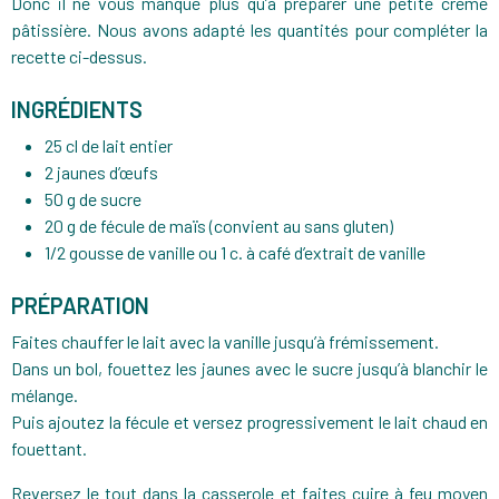
Donc il ne vous manque plus qu’à préparer une petite crème
pâtissière. Nous avons adapté les quantités pour compléter la
recette ci-dessus.
INGRÉDIENTS
25 cl de lait entier
2 jaunes d’œufs
50 g de sucre
20 g de fécule de maïs (convient au sans gluten)
1/2 gousse de vanille ou 1 c. à café d’extrait de vanille
PRÉPARATION
Faites chauffer le lait avec la vanille jusqu’à frémissement.
Dans un bol, fouettez les jaunes avec le sucre jusqu’à blanchir le
mélange.
Puis ajoutez la fécule et versez progressivement le lait chaud en
fouettant.
Reversez le tout dans la casserole et faites cuire à feu moyen