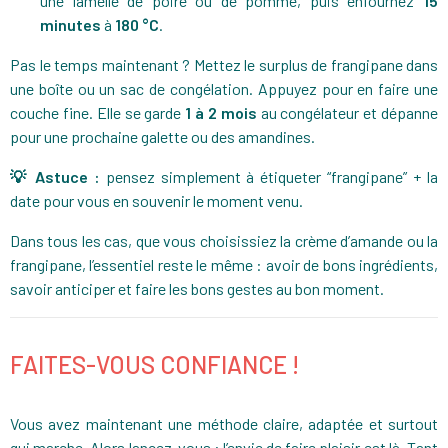
une lamelle de poire ou de pomme, puis enfournez
15
minutes
à
180 °C
.
Pas le temps maintenant ? Mettez le surplus de frangipane dans
une boîte ou un sac de congélation. Appuyez pour en faire une
couche fine. Elle se garde
1 à 2 mois
au congélateur et dépanne
pour une prochaine galette ou des amandines.
💡 Astuce :
pensez simplement à étiqueter “frangipane” + la
date pour vous en souvenir le moment venu.
Dans tous les cas, que vous choisissiez la crème d’amande ou la
frangipane, l’essentiel reste le même : avoir de bons ingrédients,
savoir anticiper et faire les bons gestes au bon moment.
FAITES-VOUS CONFIANCE !
Vous avez maintenant une méthode claire, adaptée et surtout
qui marche. Alors lancez-vous : l’envie de faire plaisir est là. Tant