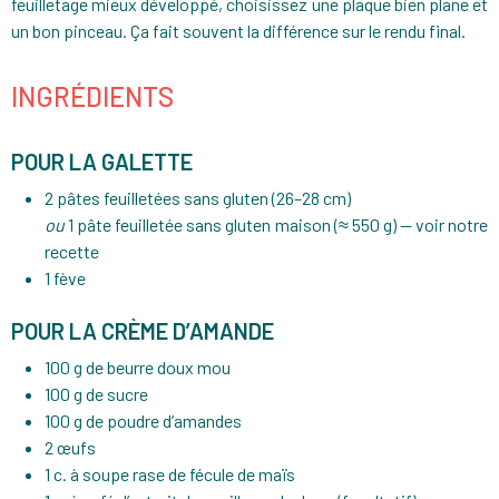
feuilletage mieux développé, choisissez une plaque bien plane et
un bon pinceau. Ça fait souvent la différence sur le rendu final.
INGRÉDIENTS
POUR LA GALETTE
2 pâtes feuilletées sans gluten (26–28 cm)
ou
1 pâte feuilletée sans gluten maison (≈ 550 g) —
voir notre
recette
1 fève
POUR LA CRÈME D’AMANDE
100 g de beurre doux mou
100 g de sucre
100 g de poudre d’amandes
2 œufs
1 c. à soupe rase de fécule de maïs