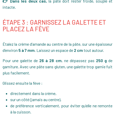
👉 Dans les deux cas,
la pâte doit rester froide, souple et
intacte.
ÉTAPE 3 : GARNISSEZ LA GALETTE ET
PLACEZ LA FÈVE
Étalez la crème d’amande au centre de la pâte, sur une épaisseur
d’environ
5 à 7 mm
. Laissez un espace de
2 cm
tout autour.
Pour une galette de
26 à 28 cm
, ne dépassez pas
250 g
de
garniture. Avec une pâte sans gluten, une galette trop garnie fuit
plus facilement.
Glissez ensuite la fève :
directement dans la crème,
sur un côté (jamais au centre),
de préférence verticalement, pour éviter qu’elle ne remonte
à la cuisson.