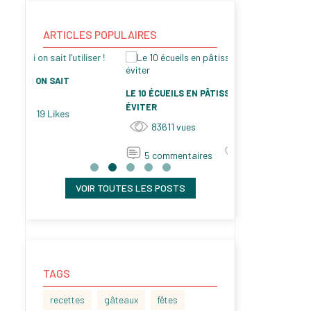
ARTICLES POPULAIRES
LE 10 ÉCUEILS EN PÂTISSERIE FACILES À
POURQUOI CUISI
ÉVITER
CASSEROLES EN 
83611
vues
79248
vue
11
Likes
5
commentaires
13
commenta
VOIR TOUTES LES POSTS
TAGS
recettes
gâteaux
fêtes