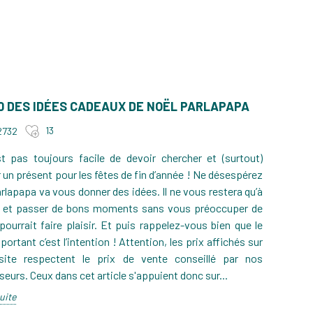
10 DES IDÉES CADEAUX DE NOËL PARLAPAPA
13
2732
st pas toujours facile de devoir chercher et (surtout)
GALETTE DES ROIS TRADITIONNELLE DE
IS SANS GLUTEN,
 un présent pour les fêtes de fin d’année ! Ne désespérez
A À Z (RECETTE)
ROUSTILLANTE : LA
rlapapa va vous donner des idées. Il ne vous restera qu’à
1
878
PAS
e et passer de bons moments sans vous préoccuper de
2
pourrait faire plaisir. Et puis rappelez-vous bien que le
portant c’est l’intention ! Attention, les prix affichés sur
site respectent le prix de vente conseillé par nos
seurs. Ceux dans cet article s'appuient donc sur...
suite