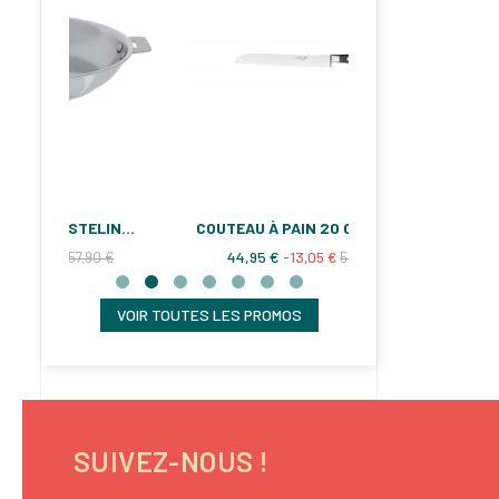
POÊLE TOUT INOX CASTELINE AMOVIBLE
COUTEAU À PAIN 20 CM CUISINE IDÉALE SABATIER DEG
44,95 €
90,00 €
0 €
-13,05 €
58,00 €
-25,0
VOIR TOUTES LES PROMOS
SUIVEZ-NOUS !