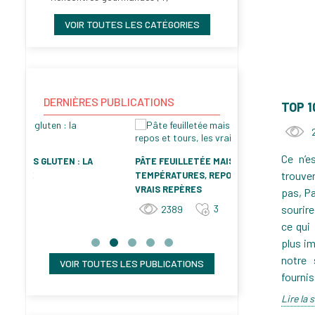
VOIR TOUTES LES CATÉGORIES
DERNIÈRES PUBLICATIONS
TOP 
Ce n’e
A
PÂTE FEUILLETÉE MAISON :
GALETTE DES RO
trouver
TEMPÉRATURES, REPOS ET TOURS, LES
GOURMANDE ET C
VRAIS REPÈRES
pas, Pa
RECETTE PAS À 
sourir
3
2389
1067
ce qui 
plus im
notre 
VOIR TOUTES LES PUBLICATIONS
fournis
Lire la 