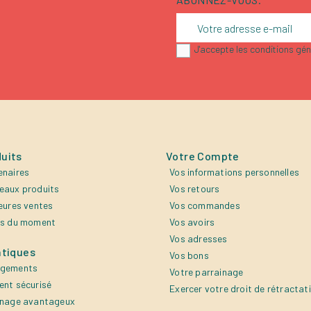
J'accepte les conditions géné
uits
Votre Compte
enaires
Vos informations personnelles
eaux produits
Vos retours
eures ventes
Vos commandes
es du moment
Vos avoirs
Vos adresses
atiques
Vos bons
agements
Votre parrainage
ent sécurisé
Exercer votre droit de rétractat
inage avantageux