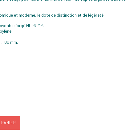
omique et moderne, le dote de distinction et de légèreté.
noxydable forgé NITRUM®.
pylène.
, 100 mm.
 PANIER