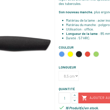
des tubercules.
Son nouveau manche
, plus ergon
Matériau de la lame : acier i
Matériau du manche : polypro
Utilisation : office.
Longueur de la lame
: 85 mm
Dureté : 57 HRC.
COULEUR
Bleu
Jaune
Noir
Rouge
Vert
LONGUEUR
QUANTITÉ

AJOUTER AU

16 Produit(s) en stock.