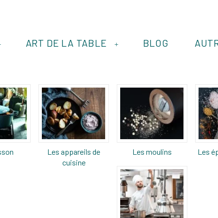
ART DE LA TABLE
BLOG
AUT
+
+
sson
Les appareils de
Les moulins
Les ép
cuisine