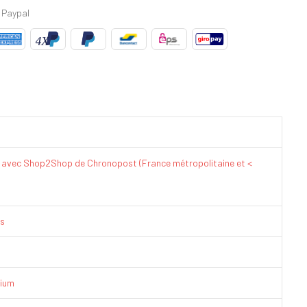
 Paypal
€ avec Shop2Shop de Chronopost (France métropolitaine et <
is
ium