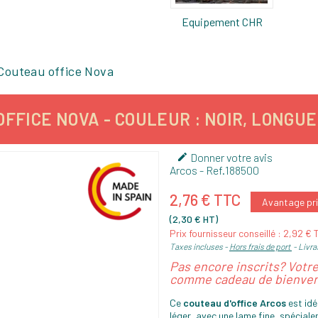
Equipement CHR
Couteau office Nova
FFICE NOVA - COULEUR : NOIR, LONGUEU
Donner votre avis

Arcos
- Ref.
188500
2,76 € TTC
Avantage pri
(2,30 € HT)
Prix fournisseur conseillé : 2,92 €
Taxes incluses
Hors frais de port
Livrai
Pas encore inscrits? Votr
comme cadeau de bienven
Ce
couteau d'office Arcos
est idé
léger, avec une lame fine, spécia