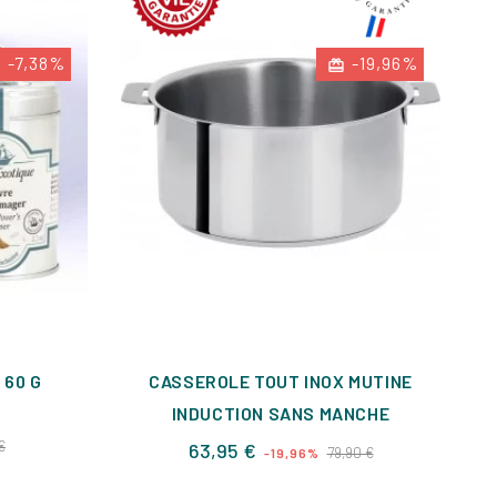
-7,38%
-19,96%
 60 G
CASSEROLE TOUT INOX MUTINE
INDUCTION SANS MANCHE
Prix
€
Prix
Prix
63,95 €
79,90 €
-19,96%
de
base