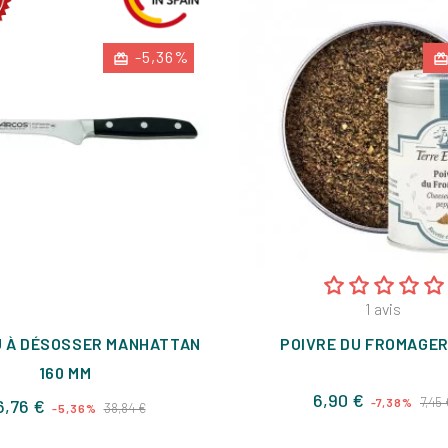
-5,36%
1
avis
 À DÉSOSSER MANHATTAN
POIVRE DU FROMAGER
160 MM
Prix
6,90 €
Prix
Prix
7,45 
6,76 €
-7,38%
38,84 €
-5,36%
de
de
base
base