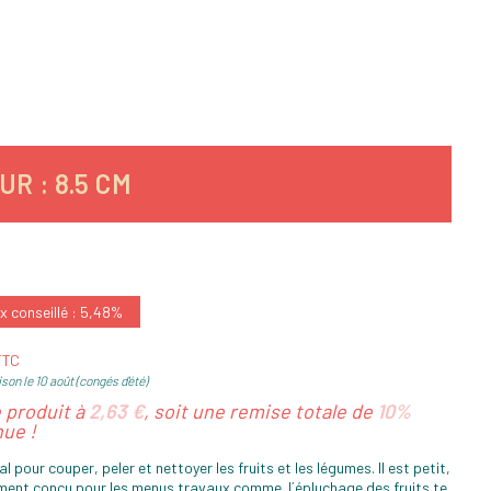
R : 8.5 CM
x conseillé : 5,48%
 TTC
son le 10 août (congés d'été)
e produit à
2,63 €
, soit une remise totale de
10%
ue !
al pour couper, peler et nettoyer les fruits et les légumes. Il est petit,
lement conçu pour les menus travaux comme l´épluchage des fruits te