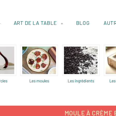
ART DE LA TABLE
BLOG
AUT
+
+
rcles
Les moules
Les ingrédients
Les
MOULE À CRÈME 