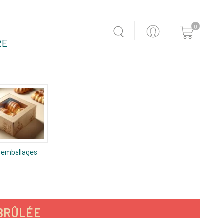
0
RE
 emballages
BRÛLÉE