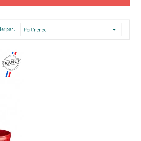
ier par :

Pertinence