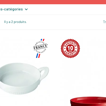

ous-catégories
Tr
Il y a 2 produits.