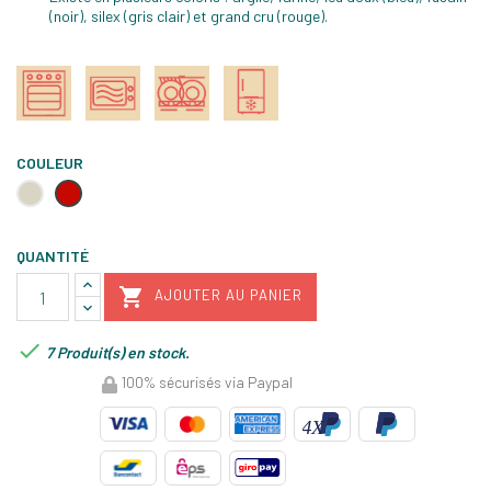
(noir), silex (gris clair) et grand cru (rouge).
COULEUR
Argile
Rouge
grand
cru
QUANTITÉ

AJOUTER AU PANIER

7 Produit(s) en stock.
100% sécurisés via Paypal