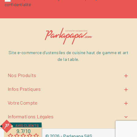
confidentialité
Site e-commerce d'ustensiles de cuisine haut de gamme et art
de la table.
Nos Produits

Infos Pratiques

Votre Compte

Informations Légales

AVIS CLIENTS
9.7/10
© 2026 - Parlapapa SAS