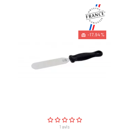
-17,94%
1
avis