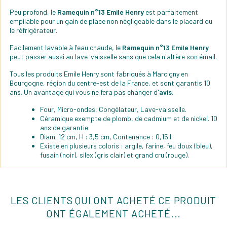
Peu profond, le
Ramequin n°13 Emile Henry
est parfaitement
empilable pour un gain de place non négligeable dans le placard ou
le réfrigérateur.
Facilement lavable à l'eau chaude, le
Ramequin n°13 Emile Henry
peut passer aussi au lave-vaisselle sans que cela n'altère son émail.
Tous les produits Emile Henry sont fabriqués à Marcigny en
Bourgogne, région du centre-est de la France, et sont garantis 10
ans. Un avantage qui vous ne fera pas changer d'
avis
.
Four, Micro-ondes, Congélateur, Lave-vaisselle.
Céramique exempte de plomb, de cadmium et de nickel. 10
ans de garantie.
Diam. 12 cm, H : 3,5 cm, Contenance : 0,15 l.
Existe en plusieurs coloris : argile, farine, feu doux (bleu),
fusain (noir), silex (gris clair) et grand cru (rouge).
LES CLIENTS QUI ONT ACHETÉ CE PRODUIT
ONT ÉGALEMENT ACHETÉ...