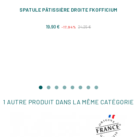
SPATULE PÂTISSIÈRE DROITE FKOFFICIUM
Prix
Prix
19,90 €
24,25 €
-17,94%
de
base
1 AUTRE PRODUIT DANS LA MÊME CATÉGORIE