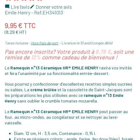
Lire l'avis
Donner votre avis


Emile Henry
- Ref.
EH341013
9,95 € TTC
(8,29 € HT)
Taxes incluses
Hors frais de port
Livraison le 10 août (congés d'été)
Pas encore inscrits? Votre produit à
8,76 €
, soit une
remise de
12%
comme cadeau de bienvenue !
Le
Ramequin n°13 Céramique HR® EMILE HENRY
ravira vos invités
et fera l'unanimité par sa fonctionnalité entrée-dessert.
Vous pourrez y confectionner d'excellentes recettes simples sucrées
ou salées. La
crème brûlée
et la cassolette de Saint-Jacques sont
les préparations les plus utilisées avec ce
ramequin n°13 Emile
Henry
sans oublier le crumble tomates mozarella.
Le
Ramequin n°13 Céramique HR® EMILE HENRY
peut passer au
four, au micro-ondes, au congélateur et se nettoyer au lave-
vaisselle.
Diam. 12 cm, H : 3,5 cm, Contenance : 0,15 l.
Existe en plusieurs coloris : argile, farine, feu doux (bleu), fusain