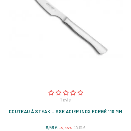
1
avis
COUTEAU À STEAK LISSE ACIER INOX FORGÉ 110 MM
Prix
Prix
9,56 €
10,10 €
-5,35%