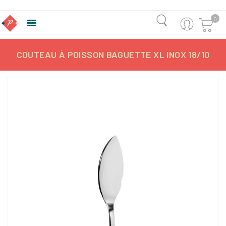
0

COUTEAU À POISSON BAGUETTE XL INOX 18/10