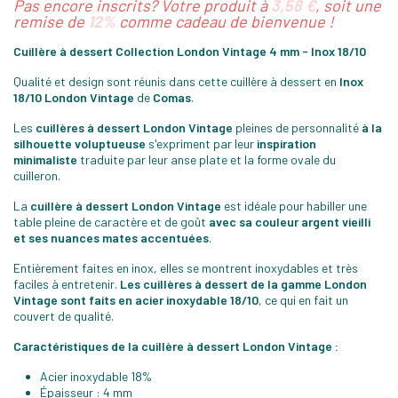
Pas encore inscrits? Votre produit à
3,58 €
, soit une
remise de
12%
comme cadeau de bienvenue !
Cuillère à dessert Collection London Vintage 4 mm - Inox 18/10
Qualité et design sont réunis dans cette cuillère à dessert en
Inox
18/10
London Vintage
de
Comas
.
Les
cuillères à dessert London Vintage
pleines de personnalité
à la
silhouette voluptueuse
s'expriment par leur
inspiration
minimaliste
traduite par leur anse plate et la forme ovale du
cuilleron.
La
cuillère à dessert London Vintage
est idéale pour habiller une
table pleine de caractère et de goût
avec sa couleur argent vieilli
et ses nuances mates accentuées
.
Entièrement faites en inox, elles se montrent inoxydables et très
faciles à entretenir.
Les cuillères à dessert de la gamme London
Vintage sont faits en acier inoxydable 18/10
, ce qui en fait un
couvert de qualité.
Caractéristiques de la cuillère à dessert London Vintage :
Acier inoxydable 18%
Épaisseur : 4 mm