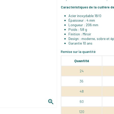
Caractéristiques de la cuillère d
Acier inoxydable 18/0
Épaisseur : 4 mm
Longueur : 206 mm
Poids : 58 g
Finition : Miroir
Design : moderne, sobre et é
Garantie 10 ans
Remise sur la quantité
Quantité
24
36
48

60
120