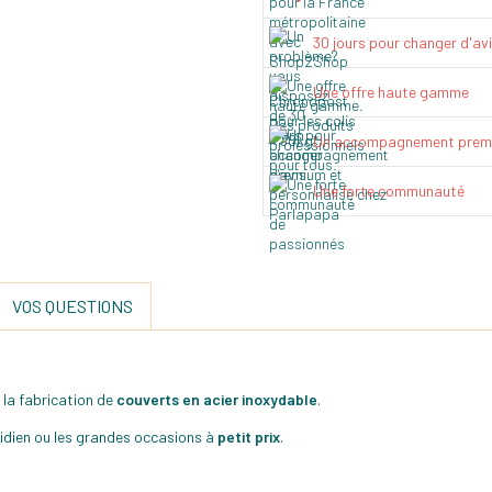
30 jours pour changer d'av
Une offre haute gamme
Un accompagnement prem
Une forte communauté
VOS QUESTIONS
 la fabrication de
couverts en acier inoxydable
.
idien ou les grandes occasions à
petit prix
.