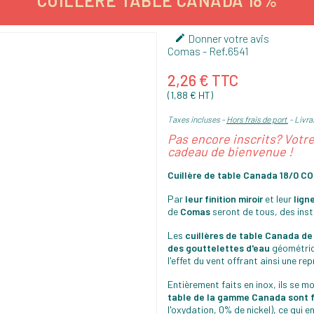
CUILLÈRE TABLE CANADA 18%
Donner votre avis

Comas
- Ref.
6541
2,26 € TTC
(1,88 € HT)
Taxes incluses
Hors frais de port
Livrai
Pas encore inscrits? Votr
cadeau de bienvenue !
Cuillère de table Canada 18/0 C
Par
leur finition miroir
et leur
lign
de
Comas
seront de tous, des ins
Les
cuillères de table Canada d
des gouttelettes d'eau
géométriq
l'effet du vent offrant ainsi une r
Entièrement faits en inox, ils se m
table de la gamme Canada sont fa
l'oxydation, 0% de nickel), ce qui e