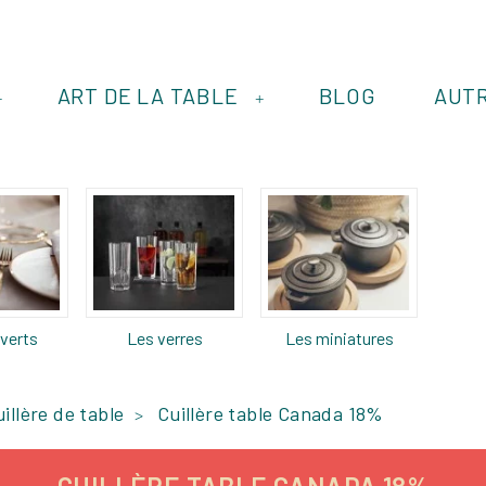
ART DE LA TABLE
BLOG
AUT
+
+
verts
Les verres
Les miniatures
illère de table
Cuillère table Canada 18%