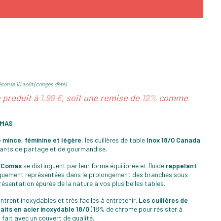
son le 10 août (congés d'été)
e produit à
1,99 €
, soit une remise de
12%
comme
OMAS
e mince, féminine et légère
, les cuillères de table
Inox 18/0 Canada
tants de partage et de gourmandise.
e Comas
se distinguent par leur forme équilibrée et fluide
rappelant
uement représentées dans le prolongement des branches sous
eprésentation épurée de la nature à vos plus belles tables.
ontrent inoxydables et très faciles à entretenir.
Les cuillères de
its en acier inoxydable 18/0
(18% de chrome pour résister à
n fait avec un couvert de qualité.