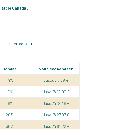
e table Canada :
paisseur du couvert
Remise
Vous économisez
14%
Jusqu'à 7,58 €
16%
Jusqu'à 12,99 €
18%
Jusqu'à 19,49 €
20%
Jusqu'à 27,07 €
30%
Jusqu'à 81,22 €