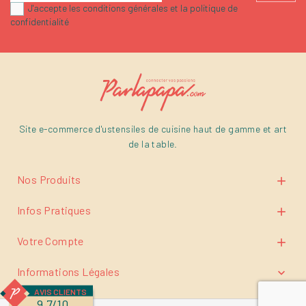
J'accepte les conditions générales et la politique de
confidentialité
Site e-commerce d'ustensiles de cuisine haut de gamme et art
de la table.
Nos Produits

Infos Pratiques

Votre Compte

Informations Légales

AVIS CLIENTS
9.7/10