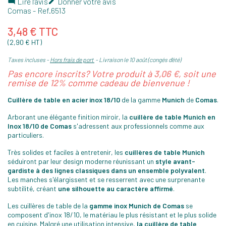
Lire l'avis
Donner votre avis


Comas
- Ref.
6513
3,48 € TTC
(2,90 € HT)
Taxes incluses
Hors frais de port
Livraison le 10 août (congés d'été)
Pas encore inscrits? Votre produit à
3,06 €
, soit une
remise de
12%
comme cadeau de bienvenue !
Cuillère de table en acier inox 18/10
de la gamme
Munich
de
Comas
.
Arborant une élégante finition miroir, la
cuillère de table Munich en
Inox 18/10 de Comas
s'adressent aux professionnels comme aux
particuliers.
Très solides et faciles à entretenir, les
cuillères de table Munich
séduiront par leur design moderne réunissant un
style avant-
gardiste à des lignes classiques dans un ensemble polyvalent
.
Les manches s'élargissent et se resserrent avec une surprenante
subtilité, créant
une silhouette au caractère affirmé
.
Les cuillères de table de la
gamme inox Munich de Comas
se
composent d'inox 18/10, le matériau le plus résistant et le plus solide
en cuisine. Malgré une utilisation intensive,
la cuillère de table