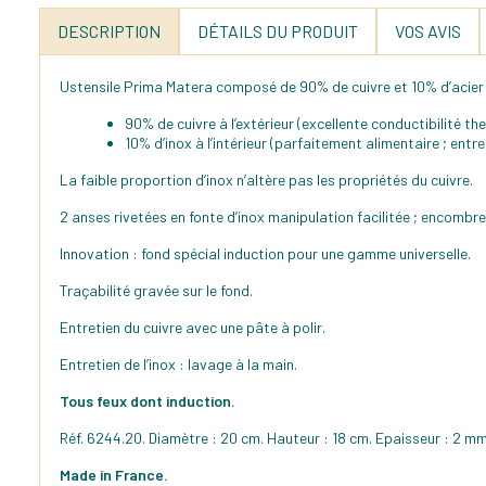
DESCRIPTION
DÉTAILS DU PRODUIT
VOS AVIS
Ustensile Prima Matera composé de 90% de cuivre et 10% d’acier 
90% de cuivre à l’extérieur (excellente conductibilité th
10% d’inox à l’intérieur (parfaitement alimentaire ; entret
La faible proportion d’inox n’altère pas les propriétés du cuivre.
2 anses rivetées en fonte d’inox manipulation facilitée ; encomb
Innovation : fond spécial induction pour une gamme universelle.
Traçabilité gravée sur le fond.
Entretien du cuivre avec une pâte à polir.
Entretien de l’inox : lavage à la main.
Tous feux dont induction.
Réf. 6244.20. Diamètre : 20 cm. Hauteur : 18 cm. Epaisseur : 2 mm.
Made in France.