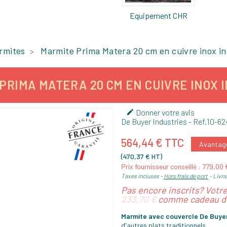
Equipement CHR
rmites
Marmite Prima Matera 20 cm en cuivre inox i
PRIMA MATERA 20 CM EN CUIVRE INOX 
Donner votre avis

De Buyer Industries
- Ref.
10-62
564,44 € TTC
Avantage 
(470,37 € HT)
Prix fournisseur conseillé : 779,00
Taxes incluses
Hors frais de port
Livra
Pas encore inscrits? Votr
233,70 €
comme cadeau de
Marmite avec couvercle
De Buyer
d'autres plats traditionnels.