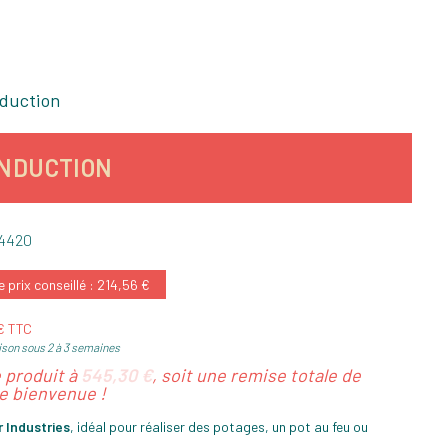
nduction
INDUCTION
4420
prix conseillé : 214,56 €
 € TTC
ison sous 2 à 3 semaines
e produit à
545,30 €
, soit une remise totale de
 bienvenue !
 Industries
, idéal pour réaliser des potages, un pot au feu ou