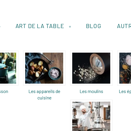
ART DE LA TABLE
BLOG
AUT
+
+
sson
Les appareils de
Les moulins
Les ép
cuisine