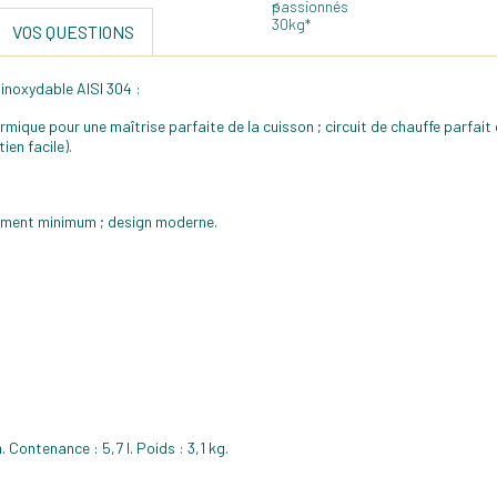
VOS QUESTIONS
inoxydable AISI 304 :
ermique pour une maîtrise parfaite de la cuisson ; circuit de chauffe parfai
ien facile).
rement minimum ; design moderne.
 Contenance : 5,7 l. Poids : 3,1 kg.