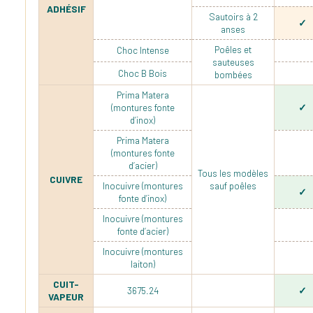
ADHÉSIF
Sautoirs à 2
anses
Poêles et
Choc Intense
sauteuses
Choc B Bois
bombées
Prima Matera
(montures fonte
d’inox)
Prima Matera
(montures fonte
d’acier)
Tous les modèles
CUIVRE
Inocuivre (montures
sauf poêles
fonte d’inox)
Inocuivre (montures
fonte d’acier)
Inocuivre (montures
laiton)
CUIT-
3675.24
VAPEUR