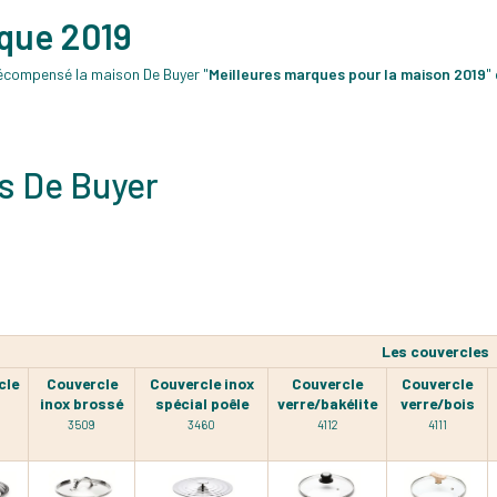
rque 2019
écompensé la maison De Buyer "
Meilleures marques pour la maison 2019
"
s De Buyer
Les couvercles
cle
Couvercle
Couvercle inox
Couvercle
Couvercle
inox brossé
spécial poêle
verre/bakélite
verre/bois
3509
3460
4112
4111