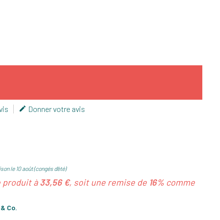
vis
Donner votre avis

son le 10 août (congés d'été)
e produit à
33,56 €
, soit une remise de
16%
comme
 & Co.