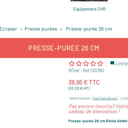
Equipement CHR
 Ecraser
Presse purées
Presse-purée 26 cm
PRESSE-PURÉE 26 CM
Lire l'a

RÖsle
- Ref.
120780
39,95 € TTC
(33,29 € HT)
Taxes incluses
Hors frais de port
Livrai
Pas encore inscrits? Votr
cadeau de bienvenue !
Presse-purée 26 cm Rösle Gmbh