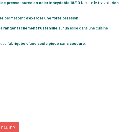
lide presse-purée en acier inoxydable 18/10
facilite le travail,
rien
de
permettent
d'exercer une forte pression
.
de
ranger facilement l'ustensile
sur un esse dans une cuisine
 est
fabriquée d'une seule pièce sans soudure
.
 PANIER