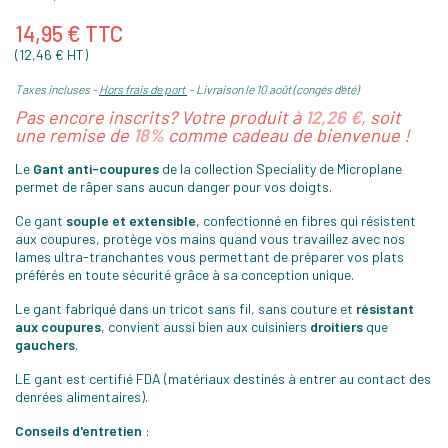
14,95 € TTC
(12,46 € HT)
Taxes incluses
Hors frais de port
Livraison le 10 août (congés d'été)
Pas encore inscrits? Votre produit à
12,26 €
, soit
une remise de
18%
comme cadeau de bienvenue !
Le
Gant anti-coupures
de la collection Speciality de Microplane
permet de râper sans aucun danger pour vos doigts.
Ce gant
souple et extensible
, confectionné en fibres qui résistent
aux coupures, protège vos mains quand vous travaillez avec nos
lames ultra-tranchantes vous permettant de préparer vos plats
préférés en toute sécurité grâce à sa conception unique.
Le gant fabriqué dans un tricot sans fil, sans couture et
résistant
aux coupures
, convient aussi bien aux cuisiniers
droitiers
que
gauchers
.
LE gant est certifié FDA (matériaux destinés à entrer au contact des
denrées alimentaires).
Conseils d'entretien
: