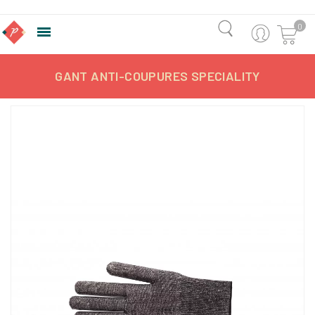
0

GANT ANTI-COUPURES SPECIALITY