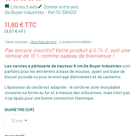
Lire les 5 avis
Donner votre avis


De Buyer Industries
- Ref.
10-394012
11,60 € TTC
(9,67 € HT)
Taxes incluses
Hors frais de port
Livraison immédiate
Pas encore inscrits? Votre produit à
9,74 €
, soit une
remise de
16%
comme cadeau de bienvenue !
Les cercles à pâtisserie de hauteur 6 cm De Buyer Industries
sont
parfaits pour les entremets à base de mousse, ayant une base de
biscuit joconde ou pour le montage d’entremets et de vacherins.
L'épaisseur du cercle est adaptée : le cercle en acier inoxydable
conserve sa forme au fur et à mesure des utilisations, mais n'est pas
trop épais pour une bonne convection thermique.
DIAMÈTRE (CM)