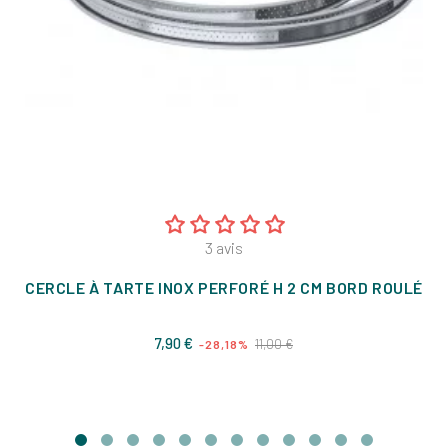
3
avis
CERCLE À TARTE INOX PERFORÉ H 2 CM BORD ROULÉ
Prix
Prix
7,90 €
11,00 €
-28,18%
de
base