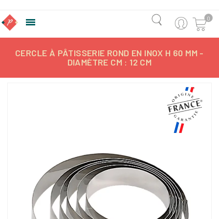
0

CERCLE À PÂTISSERIE ROND EN INOX H 60 MM -
DIAMÈTRE CM : 12 CM