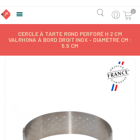
0

CERCLE À TARTE ROND PERFORÉ H 2 CM
VALRHONA À BORD DROIT INOX - DIAMÈTRE CM :
5.5 CM
-15,73%