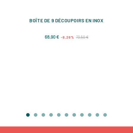
BOÎTE DE 9 DÉCOUPOIRS EN INOX
Prix
Prix
68,90 €
73,50 €
-6,26%
de
base