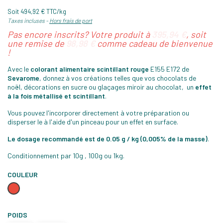
Soit 494,92 € TTC/kg
Taxes incluses
Hors frais de port
Pas encore inscrits? Votre produit à
395,94 €
, soit
une remise de
98,98 €
comme cadeau de bienvenue
!
Avec le
colorant alimentaire scintillant rouge
E155 E172 de
Sevarome
, donnez à vos créations telles que vos chocolats de
noël, décorations en sucre ou glaçages miroir au chocolat, un
effet
à la fois métallisé et scintillant
.
Vous pouvez l'incorporer directement à votre préparation ou
disperser le à l'aide d'un pinceau pour un effet en surface.
Le dosage recommandé est de 0.05 g / kg (0,005% de la masse)
.
Conditionnement par 10g , 100g ou 1kg.
COULEUR
Rouge
POIDS