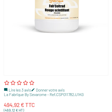
Lire les 3 avis
Donner votre avis


La Fabrique By Sevarome
- Ref.
CSP011782.U1KG
494,92 € TTC
(469,12 € HT)