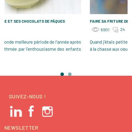
PÂQUES, SON ORIGINE ET SES CHOCOLATS DE PÂQUES
6
4667
Pâques est ma seconde meilleure période de l'année après
Q
Noël car elle est rythmée par l'enthousiasme des enfants
à
à...
SUIVEZ-NOUS !
NEWSLETTER