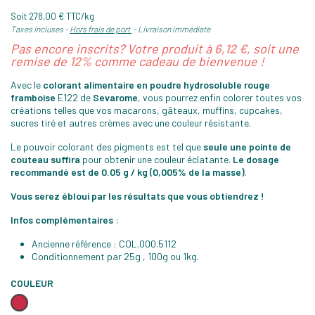
Soit 278,00 € TTC/kg
Taxes incluses
Hors frais de port
Livraison immédiate
Pas encore inscrits? Votre produit à
6,12 €
, soit une
remise de
12%
comme cadeau de bienvenue !
Avec le
colorant alimentaire
en poudre hydrosoluble r
ouge
framboise
E122 de
Sevarome
, vous pourrez enfin colorer toutes vos
créations telles que vos macarons, gâteaux, muffins, cupcakes,
sucres tiré et autres crèmes avec une couleur résistante.
Le pouvoir colorant des pigments est tel que
seule une pointe de
couteau suffira
pour obtenir une couleur éclatante.
Le dosage
recommandé est de 0.05 g / kg (0,005% de la masse)
.
Vous serez ébloui par les résultats que vous obtiendrez !
Infos complémentaires
:
Ancienne référence : COL.000.5112
Conditionnement par 25g , 100g ou 1kg.
COULEUR
Rouge
framboise