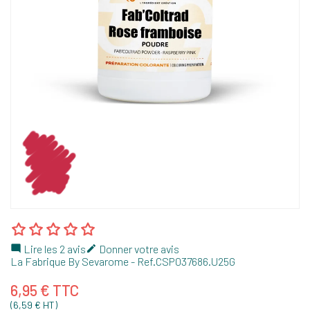
Lire les 2 avis
Donner votre avis


La Fabrique By Sevarome
- Ref.
CSP037686.U25G
6,95 € TTC
(6,59 € HT)