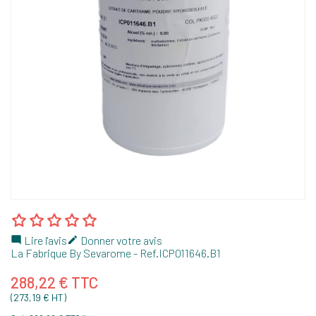
Lire l'avis
Donner votre avis


La Fabrique By Sevarome
- Ref.
ICP011646.B1
288,22 € TTC
(273,19 € HT)