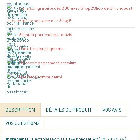
Livraison gratuite dès 69€ avec Shop2Shop de Chronopost
(France métropolitaine et < 30kg)*
30 jours pour changer d'avis
Une offre haute gamme
Un accompagnement premium
Une forte communauté
DESCRIPTION
DÉTAILS DU PRODUIT
VOS AVIS
VOS QUESTIONS
Ingrédients
: Dextrose (ex blé), E124 ponceau 4R (68,5 à 73,7%).