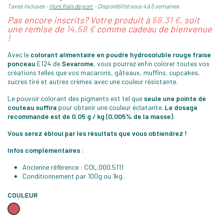
Taxes incluses
Hors frais de port
Disponibilité sous 4 à 5 semaines
Pas encore inscrits? Votre produit à
58,31 €
, soit
une remise de
14,58 €
comme cadeau de bienvenue
!
Avec le
colorant alimentaire
en poudre hydrosoluble r
ouge fraise
ponceau
E124 de
Sevarome
, vous pourrez enfin colorer toutes vos
créations telles que vos macarons, gâteaux, muffins, cupcakes,
sucres tiré et autres crèmes avec une couleur résistante.
Le pouvoir colorant des pigments est tel que
seule une pointe de
couteau suffira
pour obtenir une couleur éclatante.
Le dosage
recommandé est de 0.05 g / kg (0,005% de la masse)
.
Vous serez ébloui par les résultats que vous obtiendrez !
Infos complémentaires
:
Ancienne référence : COL.000.5111
Conditionnement par 100g ou 1kg.
COULEUR
Rouge
fraise