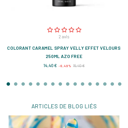
2
avis
COLORANT CARAMEL SPRAY VELLY EFFET VELOURS
250ML AZO FREE
Prix
Prix
14,40 €
15,40 €
-6,49%
de
base
ARTICLES DE BLOG LIÉS