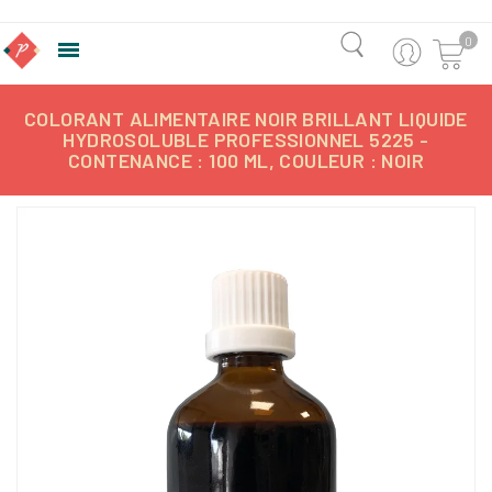
0

COLORANT ALIMENTAIRE NOIR BRILLANT LIQUIDE
HYDROSOLUBLE PROFESSIONNEL 5225 -
CONTENANCE : 100 ML, COULEUR : NOIR