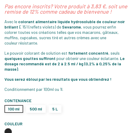
Pas encore inscrits? Votre produit à
3,83 €
, soit une
remise de
12%
comme cadeau de bienvenue !
Avec le
colorant alimentaire liquide hydrosoluble de couleur noir
brillant
E 151 (reflets violets) de
Sevarome
, vous pourrez enfin
colorer toutes vos créations telles que vos macarons, gâteaux,
muffins, cupcakes, sucres tiré et autres crèmes avec une
couleur résistante.
Le pouvoir colorant de solution est
fortement concentré
, seuls
quelques gouttes suffiront
pour obtenir une couleur éclatante.
Le
dosage recommandé est de 2 à 2.5 ml / kg (0,2% à 0,25% de la
masse)
.
Vous serez ébloui par les résultats que vous obtiendrez !
Conditionnement par 100ml ou 1l.
CONTENANCE
100 ml
500 ml
5 L
COULEUR
Noir