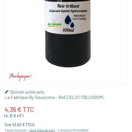
Donner votre avis

La Fabrique By Sevarome
- Ref.
CSL011738.U100ML
4,36 € TTC
(4,13 € HT)
Soit 43,60 € TTC/L
Taxes incluses
Hors frais de port
Livraison immédiate