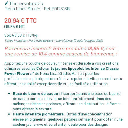
Donner votre avis

Mona Lisas Studio
- Ref.
F012313B
20,94 € TTC
(19,85 € HT)
Soit 418,80 € TTC/kg
Taxes incluses
Hors frais de port
Livraison le 10 août (congés d'été)
Pas encore inscrits? Votre produit à
18,85 €
, soit
une remise de
10%
comme cadeau de bienvenue !
Apportez une touche de couleur intense et durable à vos créations
culinaires avec les
Colorants jaunes liposolubles Intense Classic
Power Flowers™
de Mona Lisa Studio. Parfait pour les
professionnels qui exigent des résultats précis et vifs, ces colorants
offrent une qualité exceptionnelle et une facilité d'utilisation.
Base de beurre de cacao :
Incorporé dans une base de beurre
de cacao pur, ce colorant se fond parfaitement dans des
mélanges riches en graisses, offrant une distribution uniforme
sans altérer la texture.
Haute intensité pigmentaire :
Dotés d'une concentration
élevée en pigments, quelques pétales suffisent pour obtenir une
couleur jaune vive et éclatante, idéale pour des designs