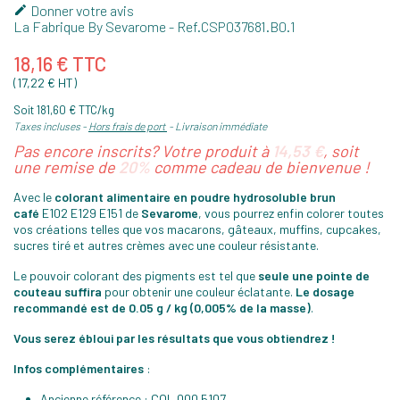
Donner votre avis

La Fabrique By Sevarome
- Ref.
CSP037681.B0.1
18,16 € TTC
(17,22 € HT)
Soit 181,60 € TTC/kg
Taxes incluses
Hors frais de port
Livraison immédiate
Pas encore inscrits? Votre produit à
14,53 €
, soit
une remise de
20%
comme cadeau de bienvenue !
Avec le
colorant alimentaire
en poudre hydrosoluble b
run
café
E102 E129 E151 de
Sevarome
, vous pourrez enfin colorer toutes
vos créations telles que vos macarons, gâteaux, muffins, cupcakes,
sucres tiré et autres crèmes avec une couleur résistante.
Le pouvoir colorant des pigments est tel que
seule une pointe de
couteau suffira
pour obtenir une couleur éclatante.
Le dosage
recommandé est de 0.05 g / kg (0,005% de la masse)
.
Vous serez ébloui par les résultats que vous obtiendrez !
Infos complémentaires
:
Ancienne référence : COL.000.5107