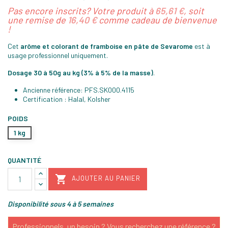
Pas encore inscrits? Votre produit à
65,61 €
, soit
une remise de
16,40 €
comme cadeau de bienvenue
!
Cet
arôme et colorant de framboise en pâte de Sevarome
est à
usage professionnel uniquement.
Dosage 30 à 50g au kg (3% à 5% de la masse)
.
Ancienne référence: PFS.SK000.4115
Certification : Halal, Kolsher
POIDS
1 kg
QUANTITÉ

AJOUTER AU PANIER
Disponibilité sous 4 à 5 semaines
Professionnels, un besoin ? Vous recherchez une référence ?