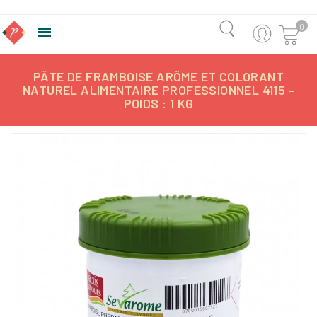
0

PÂTE DE FRAMBOISE ARÔME ET COLORANT
NATUREL ALIMENTAIRE PROFESSIONNEL 4115 -
POIDS : 1 KG