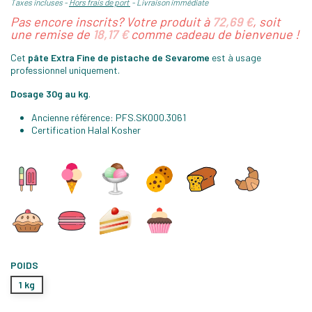
Taxes incluses
Hors frais de port
Livraison immédiate
Pas encore inscrits? Votre produit à
72,69 €
, soit
une remise de
18,17 €
comme cadeau de bienvenue !
Cet
pâte Extra Fine de pistache de Sevarome
est à usage
professionnel uniquement.
Dosage 30g au kg
.
Ancienne référence: PFS.SK000.3061
Certification Halal Kosher
POIDS
1 kg