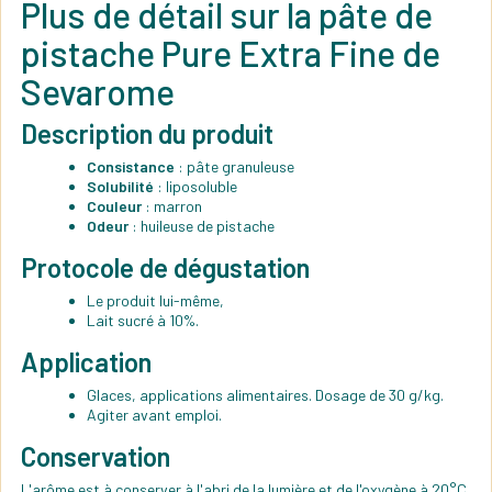
Plus de détail sur la pâte de
pistache Pure Extra Fine de
Sevarome
Description du produit
Consistance
: pâte granuleuse
Solubilité
: liposoluble
Couleur
: marron
Odeur
: huileuse de pistache
Protocole de dégustation
Le produit lui-même,
Lait sucré à 10%.
Application
Glaces, applications alimentaires. Dosage de 30 g/kg.
Agiter avant emploi.
Conservation
L'arôme est à conserver à l'abri de la lumière et de l'oxygène à 20°C.