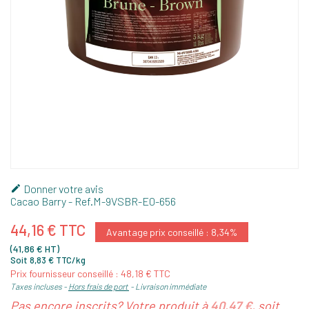
Donner votre avis

Cacao Barry
- Ref.
M-9VSBR-E0-656
44,16 € TTC
Avantage prix conseillé : 8,34%
(41,86 € HT)
Soit 8,83 € TTC/kg
Prix fournisseur conseillé : 48,18 € TTC
Taxes incluses
Hors frais de port
Livraison immédiate
Pas encore inscrits? Votre produit à
40,47 €
, soit