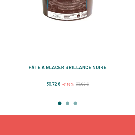
PÂTE À GLACER BRILLANCE NOIRE
Prix
Prix
30,72 €
33,09 €
-7,16%
de
base