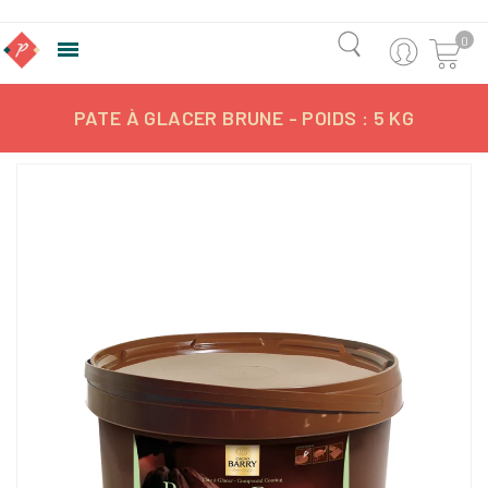
0

PATE À GLACER BRUNE - POIDS : 5 KG
-8,34%