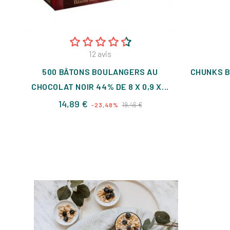
12
avis
500 BÂTONS BOULANGERS AU
CHUNKS B
CHOCOLAT NOIR 44% DE 8 X 0,9 X...
Prix
Prix
14,89 €
19,46 €
-23,48%
de
base