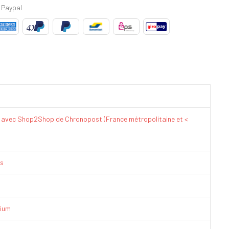
 Paypal
€ avec Shop2Shop de Chronopost (France métropolitaine et <
is
ium