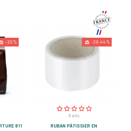
-20%
-29,44%
8
avis
RTURE 811
RUBAN PÂTISSIER EN