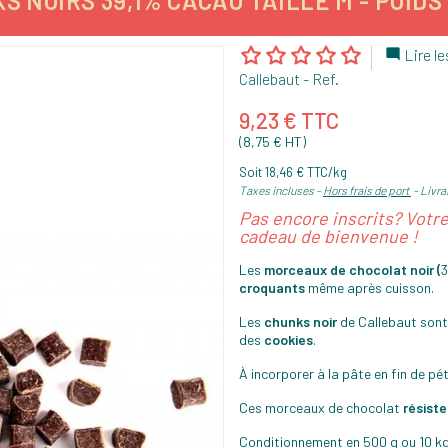
 NOIRS 39,1% CACAO TAILLE M - POIDS 
Lire le

Callebaut
- Ref.
9,23 € TTC
(8,75 € HT)
Soit 18,46 € TTC/kg
Taxes incluses
Hors frais de port
Livra
Pas encore inscrits? Votr
cadeau de bienvenue !
Les
morceaux de chocolat noir (
3
croquants
même après cuisson.
Les
chunks noir
de Callebaut sont
des
cookies
.
À incorporer à la pâte en fin de pé
Ces morceaux de chocolat
résist
Conditionnement en 500 g ou 10 kg