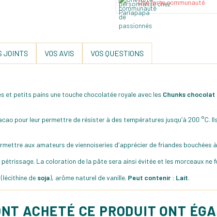
Une forte communauté
 JOINTS
VOS AVIS
VOS QUESTIONS
es et petits pains une touche chocolatée royale avec les
Chunks chocolat 
cao pour leur permettre de résister à des températures jusqu'à 200 °C. Il
rmettre aux amateurs de viennoiseries d'apprécier de friandes bouchées à
 pétrissage. La coloration de la pâte sera ainsi évitée et les morceaux ne 
(lécithine de
soja
), arôme naturel de vanille.
Peut contenir
:
Lait
.
ONT ACHETÉ CE PRODUIT ONT ÉG