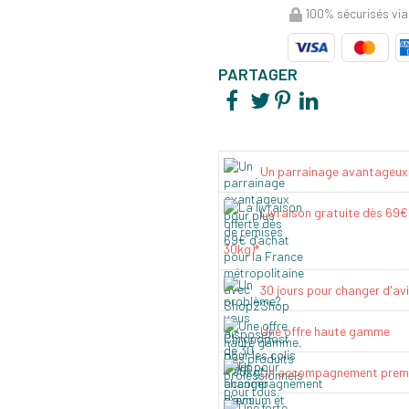
100% sécurisés via
PARTAGER
Un parrainage avantageux
Livraison gratuite dès 69
30kg)*
30 jours pour changer d'av
Une offre haute gamme
Un accompagnement prem