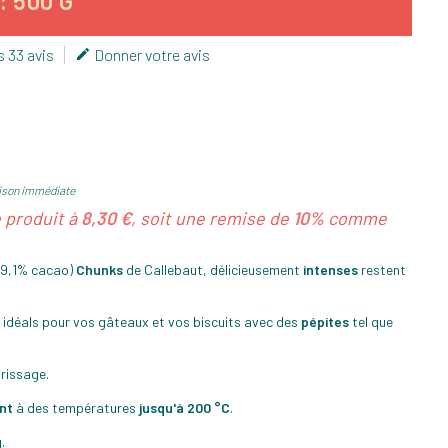
: 500 G
s 33 avis
Donner votre avis

ison immédiate
e produit à
8,30 €
, soit une remise de
10%
comme
9,1% cacao)
Chunks
de Callebaut, délicieusement
intenses
restent
 idéals pour vos gâteaux et vos biscuits avec des
pépites
tel que
trissage.
ent
à des températures
jusqu'à 200 °C
.
.