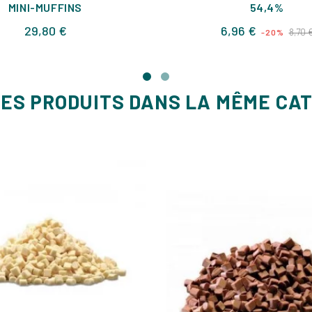
MINI-MUFFINS
54,4%
Prix
Prix
29,80 €
6,96 €
8,70 
-20%
de
base
ES PRODUITS DANS LA MÊME CA