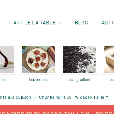
ART DE LA TABLE
BLOG
AUT
+
+
rcles
Les moules
Les ingrédients
Les
nts à la cuisson
Chunks noirs 39,1% cacao Taille M