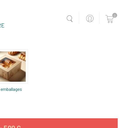
0
RE
 emballages