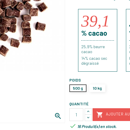
39,1
% cacao
25,9% beurre
cacao
14
% cacao sec
dégraissé
POIDS
500 g
10 kg
QUANTITÉ

AJOUTER AU


16 Produit(s) en stock.