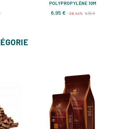
POLYPROPYLÈNE 10M
Prix
Prix
Prix
6,95 €
€
9,85 €
-29,44%
de
base
TÉGORIE