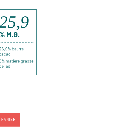
25,9
% M.G.
25,9% beurre
cacao
0
% matière grasse
de lait
 PANIER