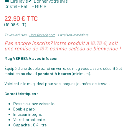
Lire l'avis
Donner votre avis


Cristel
- Ref.
THM04V
22,90 € TTC
(19,08 € HT)
Taxes incluses
Hors frais de port
Livraison immédiate
Pas encore inscrits? Votre produit à
18,78 €
, soit
une remise de
18%
comme cadeau de bienvenue !
Mug VERBENA avec infuseur
Équipé d'une double paroi en verre, ce mug vous assure sécurité et
maintien au chaud
pendant 4 heures
(minimum).
Voici enfin le mug idéal pour vos longues journées de travail.
Caractéristiques :
Passe au lave vaisselle.
Double paroi.
Infuseur intégré.
Verre borosilicate.
Capacité : 0.4 litre.