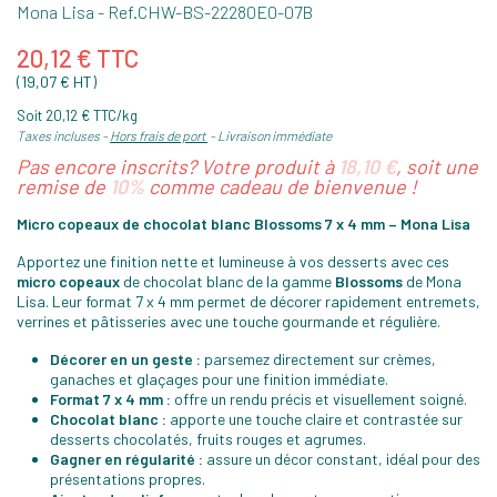
Mona Lisa
- Ref.
CHW-BS-22280E0-07B
20,12 € TTC
(19,07 € HT)
Soit 20,12 € TTC/kg
Taxes incluses
Hors frais de port
Livraison immédiate
Pas encore inscrits? Votre produit à
18,10 €
, soit une
remise de
10%
comme cadeau de bienvenue !
Micro copeaux de chocolat blanc Blossoms 7 x 4 mm – Mona Lisa
Apportez une finition nette et lumineuse à vos desserts avec ces
micro copeaux
de chocolat blanc de la gamme
Blossoms
de Mona
Lisa. Leur format 7 x 4 mm permet de décorer rapidement entremets,
verrines et pâtisseries avec une touche gourmande et régulière.
Décorer en un geste :
parsemez directement sur crèmes,
ganaches et glaçages pour une finition immédiate.
Format 7 x 4 mm :
offre un rendu précis et visuellement soigné.
Chocolat blanc :
apporte une touche claire et contrastée sur
desserts chocolatés, fruits rouges et agrumes.
Gagner en régularité :
assure un décor constant, idéal pour des
présentations propres.