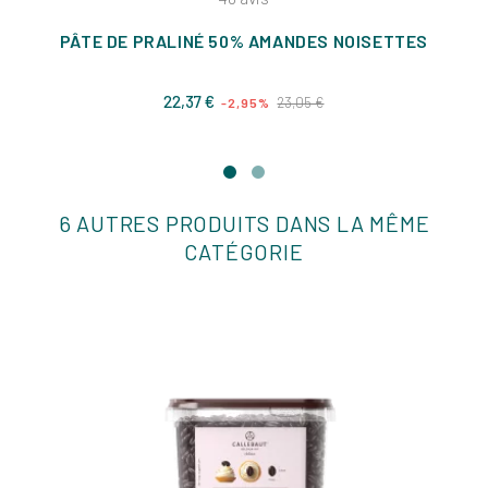
PÂTE DE PRALINÉ 50% AMANDES NOISETTES
Prix
Prix
22,37 €
23,05 €
-2,95%
de
base
6 AUTRES PRODUITS DANS LA MÊME
CATÉGORIE