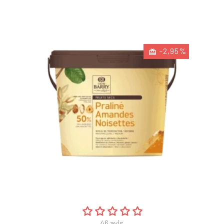
-2,95%
46
avis