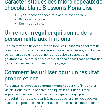
Caractéristiques des micro copeaux de
chocolat blanc Blossoms Mona Lisa
Type :
décor en chocolat blanc, micro copeaux
Dimensions :
7 x 4 mm
Certification :
KD
Un rendu irrégulier qui donne de la
personnalité aux finitions
Contrairement à un décor très calibré, les
Blossoms
apportent un
relief plus spontané. Cette irrégularité capte la lumière, ajoute une
sensation de volume et donne tout de suite un aspect plus
gourmand à une pâtisserie, surtout sur des bases lisses comme une
ganache, une crème montée ou un glaçage.
Comment les utiliser pour un résultat
propre et net
Parsemez les copeaux
au dernier moment
pour une finition bien
visible. Pour les faire adhérer, appliquez-les sur une surface
légèrement humide ou encore fraîche :
ganache
qui prend,
chocolat
tout juste cristallisé,
nappage
ou
crème
. Vous pouvez
aussi les déposer délicatement sur le bord d’un entremets pour un
effet décoratif plus structuré.