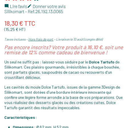
Lire l'avis
Donner votre avis


Silikomart
- Ref.
26.192.13.0065
18,30 € TTC
(15,25 € HT)
Taxes incluses
Hors frais de port
Livraison le 10 août (congés d'été)
Pas encore inscrits? Votre produit à
16,10 €
, soit une
remise de
12%
comme cadeau de bienvenue !
Un seul ne suffit pas : laissez-vous séduire par le
Dolce Tartufo
de
Silikomart. Ces plaisirs gourmands, irrésistibles à chaque bouchée,
sont parfaits glacés, saupoudrés de cacao ou recouverts d'un
croustillant délicieux.
Les cavités du moule Dolce Tartufo, issues de la gamme 3Design de
Silikomart, sont dotées d'une bordure intérieure innovante qui
confère une légère forme arrondie à la base de vos préparations. Que
vous réalisiez des desserts glacés ou des créations cuites, Dolce
Tartufo garantit des résultats impeccables.
Caractéristiques :
Dimensions :
Ø 62 mm, H 52 mm