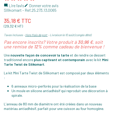
Lire l'avis
Donner votre avis


Silikomart
- Ref.
25.273.13.0065
35,18 € TTC
(29,32 € HT)
Taxes incluses
Hors frais de port
Livraison le 10 août (congés d'été)
Pas encore inscrits? Votre produit à
30,96 €
, soit
une remise de
12%
comme cadeau de bienvenue !
Une
nouvelle façon de concevoir la tarte
et de rendre ce dessert
traditionnel encore
plus captivant et contemporain
avec le kit
Mini
Tarte Twist de Silikomart
.
Le kit Mini Tarte Twist de Silikomart est composé par deux éléments
:
6 anneaux micro-perforés pour la réalisation de la base
Un moule en silicone antiadhésif qui reproduit une décoration à
spirale.
L'anneau de 80 mm de diamètre ont été créées dans un nouveau
matériau antiadhésif, parfait pour une cuisson au four homogène.