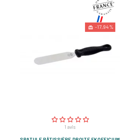
-17,94%
1
avis
SPATULE PÂTISSIÈRE DROITE FKOFFICIUM