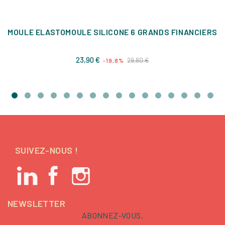
MOULE ELASTOMOULE SILICONE 6 GRANDS FINANCIERS
Prix
Prix
23,90 €
29,80 €
-19,8%
de
base
SUIVEZ-NOUS !
NEWSLETTER
ABONNEZ-VOUS.