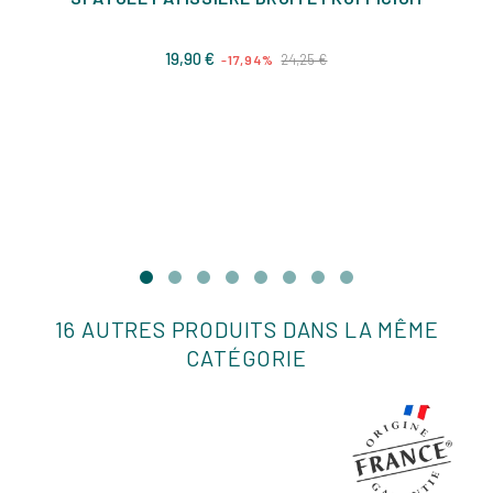
Prix
Prix
19,90 €
24,25 €
-17,94%
de
base
16 AUTRES PRODUITS DANS LA MÊME
CATÉGORIE