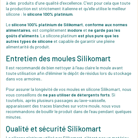
à des produits d'une qualité d'excellence. C'est pour cela que toute
la production est strictement italienne et qu'elle utilise le meilleur
silicone : le
silicone 100% platinium
.
Le
silicone 100% platinium de Silikomart
,
conforme aux normes
alimentaires
, est complètement
inodore
et
ne garde pas les
goûts d'aliments
. Le silicone platinum
est plus pure que les
autres types de silicone
et capable de garantir une pleine
alimentarité du produit.
Entretien des moules Silikomart
Il est recommandé de bien nettoyer à l'eau claire le moule avant
toute utilisation afin d'éliminer le dépôt de résidus lors du stockage
dans vos armoires..
Pour assurer la longévité de vos moules en silicone Silikomart, nous
vous conseillons de
ne pas utiliser de détergents forts
. Si
toutefois, après plusieurs passages au lave-vaisselle,
apparaissent des traces blanches sur votre moule, nous vous
recommandons de bouillir le produit dans de l'eau pendant quelques
minutes.
Qualité et sécurité Silikomart
Le silicone platinum utilisé par Silikomart, n'étant pas un matériau