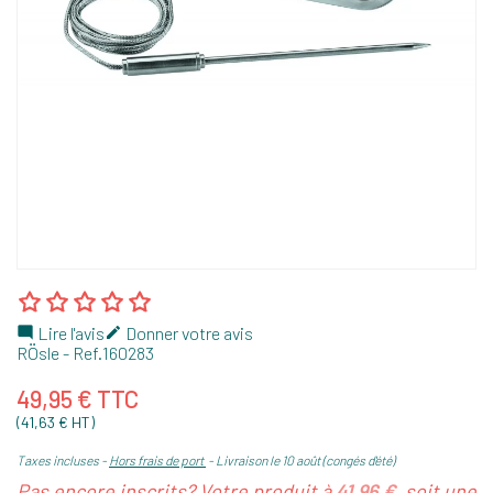
Lire l'avis
Donner votre avis


RÖsle
- Ref.
160283
49,95 € TTC
(41,63 € HT)
Taxes incluses
Hors frais de port
Livraison le 10 août (congés d'été)
Pas encore inscrits? Votre produit à
41,96 €
, soit une