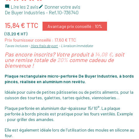
Lire les 2 avis
Donner votre avis


De Buyer Industries
- Ref.
10-736740
15,84 € TTC
Avantage prix conseillé : 10%
(13,20 € HT)
Prix fournisseur conseillé : 17,60 € TTC
Taxes incluses
Hors frais de port
Livraison immédiate
Pas encore inscrits? Votre produit à
14,08 €
, soit
une remise totale de
20%
comme cadeau de
bienvenue !
Plaque rectangulaire micro-perforée De Buyer Industries, à bords
pincés, réalisée en aluminium non revêtu.
Idéale pour cuire de petites pâtisseries ou de petits aliments, pour la
cuisson des tourtes, galettes, tartes quiches, viennoiseries…
Plaque perforée en aluminium dur-épaisseur 15/10°. La plaque
perforée à bords pincés est pratique pour les fours ventilés. Exemple
: pour griller des amandes.
Elle est également idéale lors de l'utilisation des moules en silicone au
four.