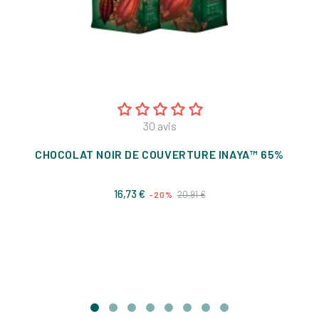
30
avis
CHOCOLAT NOIR DE COUVERTURE INAYA™ 65%
Prix
Prix
16,73 €
20,91 €
-20%
de
base