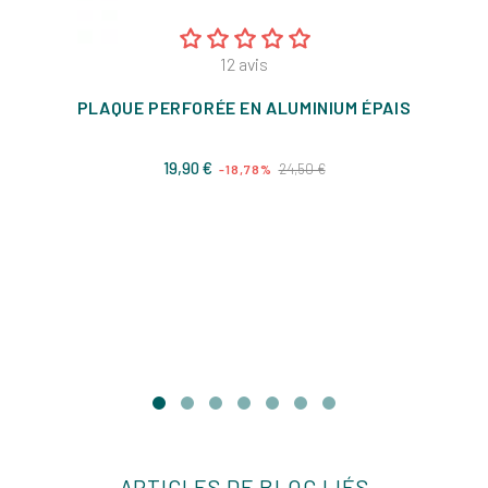
12
avis
PLAQUE PERFORÉE EN ALUMINIUM ÉPAIS
Prix
Prix
19,90 €
24,50 €
-18,78%
de
base
ARTICLES DE BLOG LIÉS