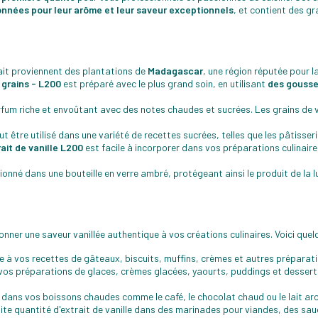
onnées pour leur arôme et leur saveur exceptionnels
, et contient des gr
rait proviennent des plantations de
Madagascar
, une région réputée pour l
 grains - L200
est préparé avec le plus grand soin, en utilisant
des gousse
um riche et envoûtant avec des notes chaudes et sucrées. Les grains de va
t être utilisé dans une variété de recettes sucrées, telles que les pâtisseri
ait de vanille L200
est facile à incorporer dans vos préparations culinair
ionné dans une bouteille en verre ambré, protégeant ainsi le produit de la 
onner une saveur vanillée authentique à vos créations culinaires. Voici quel
le à vos recettes de gâteaux, biscuits, muffins, crèmes et autres préparati
s vos préparations de glaces, crèmes glacées, yaourts, puddings et desserts
 dans vos boissons chaudes comme le café, le chocolat chaud ou le lait aro
te quantité d'extrait de vanille dans des marinades pour viandes, des sa