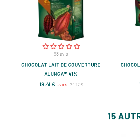
58
avis
CHOCOLAT LAIT DE COUVERTURE
CHOCOL
ALUNGA™ 41%
Prix
Prix
19,41 €
24,27 €
-20%
de
base
15 AUT