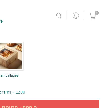
0
RE
 emballages
grains - L200