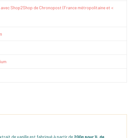
€ avec Shop2Shop de Chronopost (France métropolitaine et <
is
ium
trait de vanille est fabriqué à partir de
200g pour 1L de