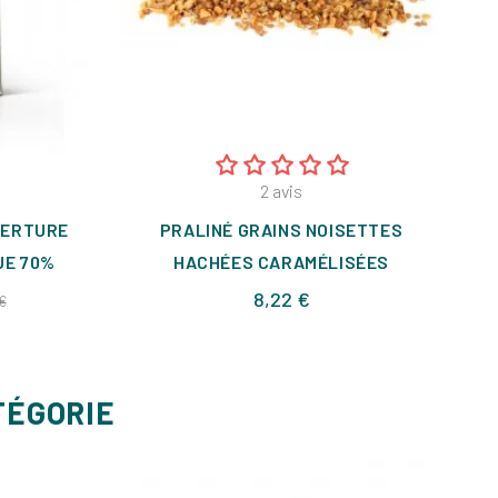
2
avis
VERTURE
PRALINÉ GRAINS NOISETTES
BO
UE 70%
HACHÉES CARAMÉLISÉES
Prix
Prix
8,22 €
€
TÉGORIE