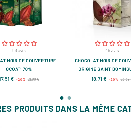
56
avis
48
avis
AT NOIR DE COUVERTURE
CHOCOLAT NOIR DE COU
OCOA™ 70%
ORIGINE SAINT DOMING
Prix
Prix
Prix
17,51 €
18,71 €
21,89 €
23,39 
-20%
-20%
de
de
base
base
RES PRODUITS DANS LA MÊME CA