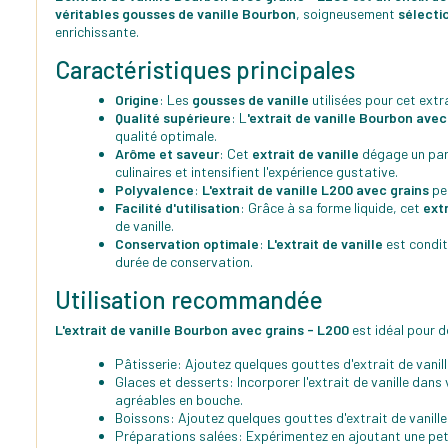
véritables gousses de vanille Bourbon
, soigneusement
sélecti
enrichissante.
Caractéristiques principales
Origine
: Les
gousses de vanille
utilisées pour cet ext
Qualité supérieure
: L
'extrait de vanille Bourbon avec
qualité optimale.
Arôme et saveur
: Cet
extrait de vanille
dégage un parf
culinaires et intensifient l'expérience gustative.
Polyvalence
:
L'extrait de vanille L200 avec grains
peu
Facilité d'utilisation
: Grâce à sa forme liquide, cet
extr
de vanille.
Conservation optimale
:
L'extrait de vanille
est condit
durée de conservation.
Utilisation recommandée
L'extrait de vanille Bourbon avec grains - L200
est idéal pour d
Pâtisserie: Ajoutez quelques gouttes d'extrait de vanil
Glaces et desserts: Incorporer l'extrait de vanille dan
agréables en bouche.
Boissons: Ajoutez quelques gouttes d'extrait de vanille
Préparations salées: Expérimentez en ajoutant une peti