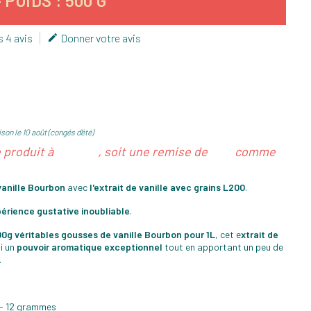
POIDS : 500 G
s 4 avis
Donner votre avis

son le 10 août (congés d'été)
e produit à
29,40 €
, soit une remise de
12%
comme
vanille Bourbon
avec
l'extrait de vanille avec grains L200
.
érience gustative inoubliable
.
0g véritables gousses de vanille Bourbon pour 1L
, cet e
xtrait de
i un
pouvoir aromatique exceptionnel
tout en apportant un peu de
.
/ - 12 grammes