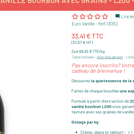
ANILLE BOURBON AVEC GRAINS - L200 - 
Lire le

Euro Vanille
- Ref.
13052
33,41 € TTC
(31,67 € HT)
Soit 66,82 € TTC/kg
Taxes incluses
Hors frais de port
Livrai
Pas encore inscrits? Votr
cadeau de bienvenue !
Découvrez
la quintessence de la 
Faites de chaque bouchée
une exp
Formulé à partir d'extraction de
20
vanille bourbon L200
vous garant
texture avec ses graines de vanille
Dosage par kg
:
Crème, glace et yahourt : + 