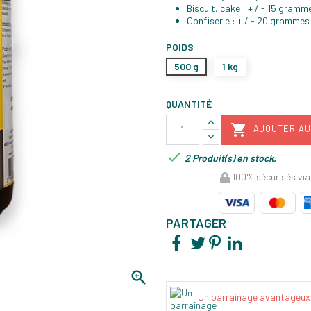
Biscuit, cake : + / - 15 gramm
Confiserie : + / - 20 grammes
POIDS
500 g
1 kg
QUANTITÉ

AJOUTER AU

2 Produit(s) en stock.
100% sécurisés via
PARTAGER

Un parrainage avantageux