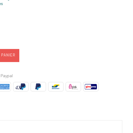
es
 PANIER
 Paypal