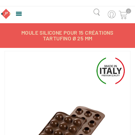
0

MOULE SILICONE POUR 15 CRÉATIONS
TARTUFINO Ø 25 MM