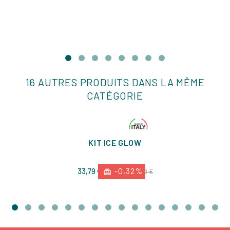
16 AUTRES PRODUITS DANS LA MÊME
CATÉGORIE
KIT ICE GLOW
Prix
-0,32%
Prix
33,79 €
33,90 €
-0,32%
de
base