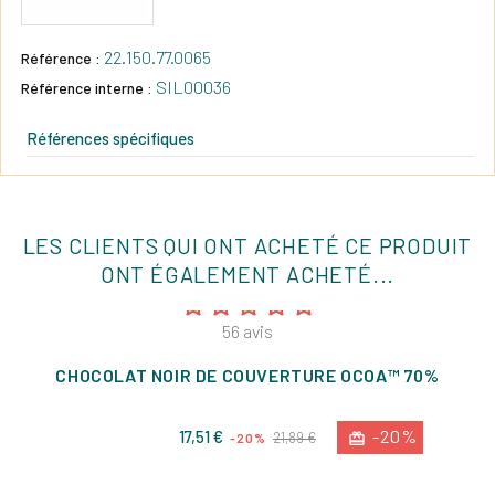
22.150.77.0065
Référence :
SIL00036
Référence interne :
Références spécifiques
LES CLIENTS QUI ONT ACHETÉ CE PRODUIT
ONT ÉGALEMENT ACHETÉ...
56
avis
CHOCOLAT NOIR DE COUVERTURE OCOA™ 70%
Prix
Prix
-20%
17,51 €
21,89 €
-20%
de
base