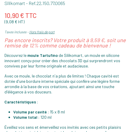
Silikomart
- Ref.
22.150.77.0065
10,90 € TTC
(9,08 € HT)
Taxes incluses
Hors frais de port
Pas encore inscrits? Votre produit à
9,59 €
, soit une
remise de
12%
comme cadeau de bienvenue !
Découvrez le
moule Tartufino
de Silikomart, un moule en silicone
innovant conçu pour créer des chocolats 3D qui surprendront vos
convives par leur forme originale et audacieuse.
Avec ce moule, le chocolat n'a plus de limites ! Chaque cavité est
dotée d'une bordure interne spéciale qui confère une légère forme
arrondie à la base de vos créations, ajoutant ainsi une touche
d'élégance à vos douceurs.
Caractéristiques :
Volume par cavité :
15 x 8 ml
Volume total :
120 ml
Éveillez vos sens et émerveillez vos invités avec ces petits plaisirs