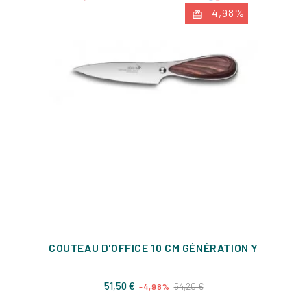
-4,98%
COUTEAU D'OFFICE 10 CM GÉNÉRATION Y
Prix
Prix
51,50 €
54,20 €
-4,98%
de