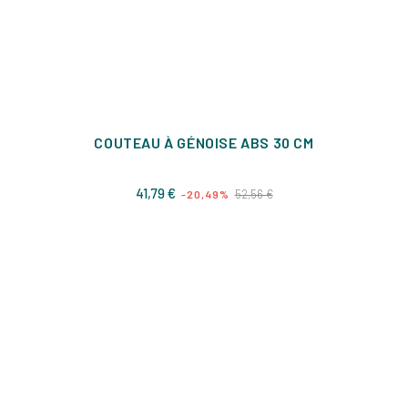
COUTEAU À GÉNOISE ABS 30 CM
Prix
Prix
41,79 €
52,56 €
-20,49%
de
base