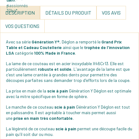
DESCRIPTION
DÉTAILS DU PRODUIT
VOS AVIS
VOS QUESTIONS
Avec sa série
Génération Y®
, Déglon a remporté le
Grand Prix
Table et Cadeau Coutellerie
ainsi que le
trophée de l’innovation
LSA
catégorie
100% Made in France
.
La lame de ce couteau est en acier inoxydable X46Cr13. Elle est
particulièrement
robuste et solide.
L'avantage de la lame est que
c'est une lame crantée à grandes dents pour permettre des
découpes parfaites sans demander trop d'efforts lors de la coupe.
La prise en main de la
scie à pain
Génération Y Déglon est optimale
avec la mitre spécifique en forme de sphère.
Le manche de ce couteau
scie à pain
Génération Y Déglon
est tout
en palissandre. Il est agréable à toucher mais permet aussi
une
prise en main très confortable.
La légèreté de ce couteau
scie à pain
permet une découpe facile du
pain qu'il soit dur ou mou.