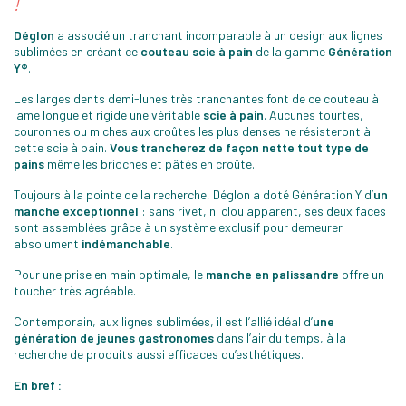
!
Déglon
a associé un tranchant incomparable à un design aux lignes
sublimées en créant ce
couteau scie à pain
de la gamme
Génération
Y®
.
Les larges dents demi-lunes très tranchantes font de ce couteau à
lame longue et rigide une véritable
scie à pain
. Aucunes tourtes,
couronnes ou miches aux croûtes les plus denses ne résisteront à
cette scie à pain.
Vous trancherez de façon nette tout type de
pains
même les brioches et pâtés en croûte.
Toujours à la pointe de la recherche, Déglon a doté Génération Y d’
un
manche exceptionnel
: sans rivet, ni clou apparent, ses deux faces
sont assemblées grâce à un système exclusif pour demeurer
absolument
indémanchable
.
Pour une prise en main optimale, le
manche en palissandre
offre un
toucher très agréable.
Contemporain, aux lignes sublimées, il est l’allié idéal d’
une
génération de jeunes gastronomes
dans l’air du temps, à la
recherche de produits aussi efficaces qu’esthétiques.
En bref :