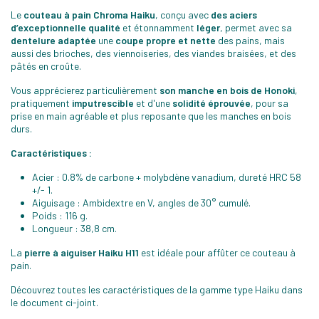
Le
couteau à pain Chroma Haiku
, conçu avec
des aciers
d’exceptionnelle qualité
et étonnamment
léger
, permet avec sa
dentelure adaptée
une
coupe propre et nette
des pains, mais
aussi des brioches, des viennoiseries, des viandes braisées, et des
pâtés en croûte.
Vous apprécierez particulièrement
son manche en bois de Honoki
,
pratiquement
imputrescible
et d'une
solidité éprouvée
, pour sa
prise en main agréable et plus reposante que les manches en bois
durs.
Caractéristiques :
Acier : 0.8% de carbone + molybdène vanadium, dureté HRC 58
+/- 1.
Aiguisage : Ambidextre en V, angles de 30° cumulé.
Poids : 116 g.
Longueur : 38,8 cm.
La
pierre à aiguiser Haiku H11
est idéale pour affûter ce couteau à
pain.
Découvrez toutes les caractéristiques de la gamme type Haiku dans
le document ci-joint.